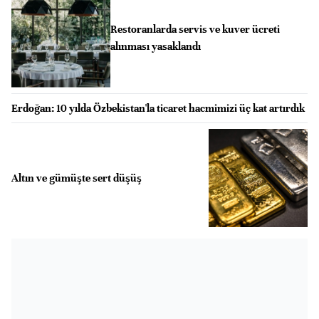
Restoranlarda servis ve kuver ücreti
alınması yasaklandı
Erdoğan: 10 yılda Özbekistan'la ticaret hacmimizi üç kat artırdık
Altın ve gümüşte sert düşüş