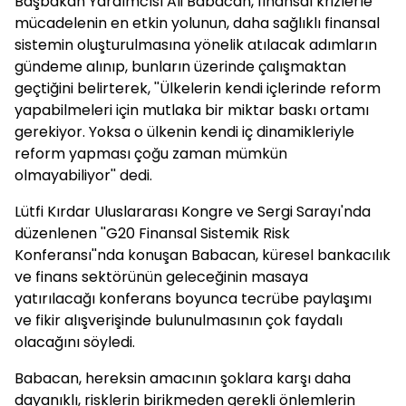
Başbakan Yardımcısı Ali
Babacan
, finansal krizlerle
mücadelenin en etkin yolunun, daha sağlıklı finansal
sistemin oluşturulmasına yönelik atılacak adımların
gündeme alınıp, bunların üzerinde çalışmaktan
geçtiğini belirterek, ''Ülkelerin kendi içlerinde reform
yapabilmeleri için mutlaka bir miktar baskı ortamı
gerekiyor. Yoksa o ülkenin kendi iç dinamikleriyle
reform yapması çoğu zaman mümkün
olmayabiliyor'' dedi.
Lütfi Kırdar Uluslararası Kongre ve Sergi Sarayı'nda
düzenlenen ''G20 Finansal Sistemik Risk
Konferansı''nda konuşan
Babacan
, küresel bankacılık
ve finans sektörünün geleceğinin masaya
yatırılacağı konferans boyunca tecrübe paylaşımı
ve fikir alışverişinde bulunulmasının çok faydalı
olacağını söyledi.
Babacan
, hereksin amacının şoklara karşı daha
dayanıklı, risklerin birikmeden gerekli önlemlerin