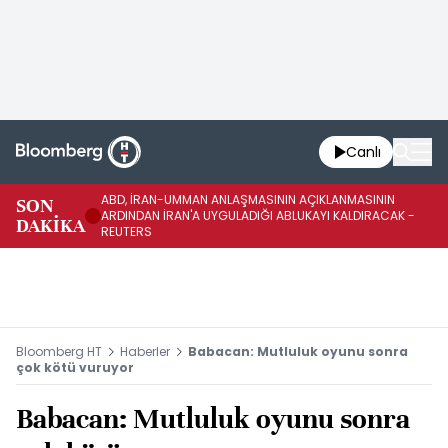
Canlı
ABD, İRAN-UMMAN ANLAŞMASININ AÇIKLANMASININ
AB
SON
ARDINDAN İRAN'A UYGULADIĞI ABLUKAYI KALDIRACAK -
GE
DAKİKA
REUTERS
UY
Bloomberg HT
Haberler
Babacan: Mutluluk oyunu sonra
çok kötü vuruyor
Babacan: Mutluluk oyunu sonra