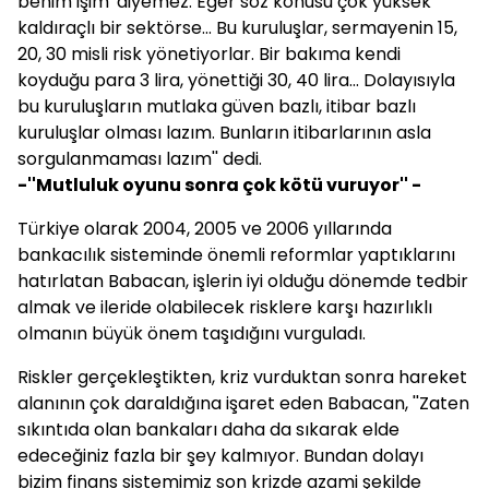
benim işim' diyemez. Eğer söz konusu çok yüksek
kaldıraçlı bir sektörse... Bu kuruluşlar, sermayenin 15,
20, 30 misli risk yönetiyorlar. Bir bakıma kendi
koyduğu para 3 lira, yönettiği 30, 40 lira... Dolayısıyla
bu kuruluşların mutlaka güven bazlı, itibar bazlı
kuruluşlar olması lazım. Bunların itibarlarının asla
sorgulanmaması lazım'' dedi.
-''Mutluluk oyunu sonra çok kötü vuruyor'' -
Türkiye olarak 2004, 2005 ve 2006 yıllarında
bankacılık sisteminde önemli reformlar yaptıklarını
hatırlatan Babacan, işlerin iyi olduğu dönemde tedbir
almak ve ileride olabilecek risklere karşı hazırlıklı
olmanın büyük önem taşıdığını vurguladı.
Riskler gerçekleştikten, kriz vurduktan sonra hareket
alanının çok daraldığına işaret eden Babacan, ''Zaten
sıkıntıda olan bankaları daha da sıkarak elde
edeceğiniz fazla bir şey kalmıyor. Bundan dolayı
bizim finans sistemimiz son krizde azami şekilde