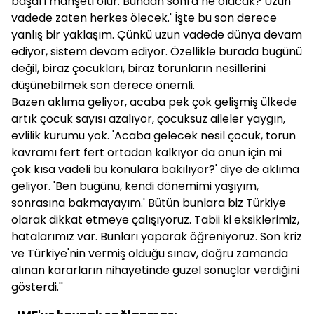
başarı manşeti olur. Bundan sonra ne olacak? Uzun
vadede zaten herkes ölecek.' İşte bu son derece
yanlış bir yaklaşım. Çünkü uzun vadede dünya devam
ediyor, sistem devam ediyor. Özellikle burada bugünü
değil, biraz çocukları, biraz torunların nesillerini
düşünebilmek son derece önemli.
Bazen aklıma geliyor, acaba pek çok gelişmiş ülkede
artık çocuk sayısı azalıyor, çocuksuz aileler yaygın,
evlilik kurumu yok. 'Acaba gelecek nesil çocuk, torun
kavramı fert fert ortadan kalkıyor da onun için mi
çok kısa vadeli bu konulara bakılıyor?' diye de aklıma
geliyor. 'Ben bugünü, kendi dönemimi yaşıyım,
sonrasına bakmayayım.' Bütün bunlara biz Türkiye
olarak dikkat etmeye çalışıyoruz. Tabii ki eksiklerimiz,
hatalarımız var. Bunları yaparak öğreniyoruz. Son kriz
ve Türkiye'nin vermiş olduğu sınav, doğru zamanda
alınan kararların nihayetinde güzel sonuçlar verdiğini
gösterdi.''