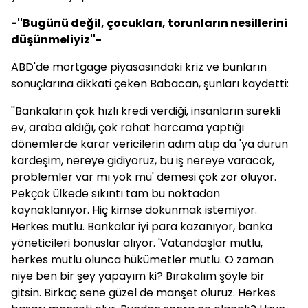
-''Bugünü değil, çocukları, torunların nesillerini
düşünmeliyiz''-
ABD'de mortgage piyasasındaki kriz ve bunların
sonuçlarına dikkati çeken Babacan, şunları kaydetti:
''Bankaların çok hızlı kredi verdiği, insanların sürekli
ev, araba aldığı, çok rahat harcama yaptığı
dönemlerde karar vericilerin adım atıp da 'ya durun
kardeşim, nereye gidiyoruz, bu iş nereye varacak,
problemler var mı yok mu' demesi çok zor oluyor.
Pekçok ülkede sıkıntı tam bu noktadan
kaynaklanıyor. Hiç kimse dokunmak istemiyor.
Herkes mutlu. Bankalar iyi para kazanıyor, banka
yöneticileri bonuslar alıyor. 'Vatandaşlar mutlu,
herkes mutlu olunca hükümetler mutlu. O zaman
niye ben bir şey yapayım ki? Bırakalım şöyle bir
gitsin. Birkaç sene güzel de manşet oluruz. Herkes