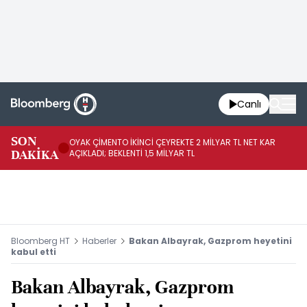
Canlı
İR
SON
OYAK ÇİMENTO İKİNCİ ÇEYREKTE 2 MİLYAR TL NET KAR
YÖ
DAKİKA
AÇIKLADI; BEKLENTİ 1,5 MİLYAR TL
OL
Bloomberg HT
Haberler
Bakan Albayrak, Gazprom heyetini
kabul etti
Bakan Albayrak, Gazprom