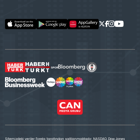
Sitemizdeki veriler Foreks tarafından sağlanmaktadır. NASDAQ, Dow Jones