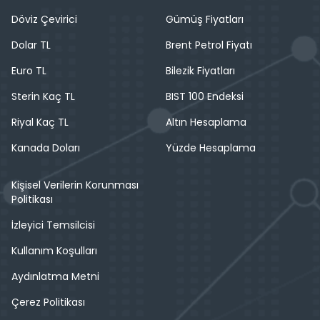
Döviz Kurları
Canlı Borsa
Döviz Çevirici
Gümüş Fiyatları
Dolar TL
Brent Petrol Fiyatı
Euro TL
Bilezik Fiyatları
Sterin Kaç TL
BIST 100 Endeksi
Riyal Kaç TL
Altın Hesaplama
Kanada Doları
Yüzde Hesaplama
Kişisel Verilerin Korunması
Politikası
İzleyici Temsilcisi
Kullanım Koşulları
Aydınlatma Metni
Çerez Politikası