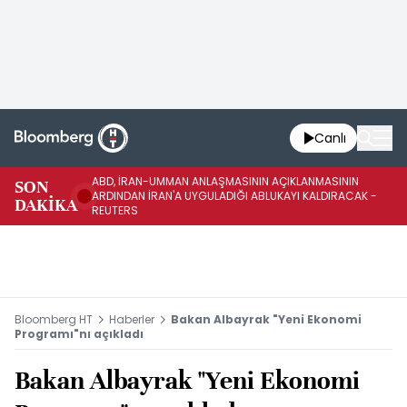
Canlı
ABD, İRAN-UMMAN ANLAŞMASININ AÇIKLANMASININ
AB
SON
ARDINDAN İRAN'A UYGULADIĞI ABLUKAYI KALDIRACAK -
GE
DAKİKA
REUTERS
UY
Bloomberg HT
Haberler
Bakan Albayrak "Yeni Ekonomi
Programı"nı açıkladı
Bakan Albayrak "Yeni Ekonomi