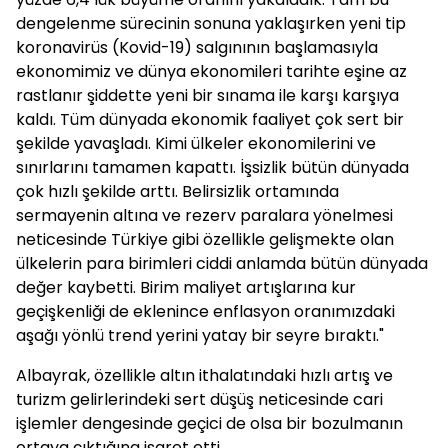
yüzde 6,4’lük büyüme oranını yakaladık. Tam bu
dengelenme sürecinin sonuna yaklaşırken yeni tip
koronavirüs (Kovid-19) salgınının başlamasıyla
ekonomimiz ve dünya ekonomileri tarihte eşine az
rastlanır şiddette yeni bir sınama ile karşı karşıya
kaldı. Tüm dünyada ekonomik faaliyet çok sert bir
şekilde yavaşladı. Kimi ülkeler ekonomilerini ve
sınırlarını tamamen kapattı. İşsizlik bütün dünyada
çok hızlı şekilde arttı. Belirsizlik ortamında
sermayenin altına ve rezerv paralara yönelmesi
neticesinde Türkiye gibi özellikle gelişmekte olan
ülkelerin para birimleri ciddi anlamda bütün dünyada
değer kaybetti. Birim maliyet artışlarına kur
geçişkenliği de eklenince enflasyon oranımızdaki
aşağı yönlü trend yerini yatay bir seyre bıraktı."
Albayrak, özellikle altın ithalatındaki hızlı artış ve
turizm gelirlerindeki sert düşüş neticesinde cari
işlemler dengesinde geçici de olsa bir bozulmanın