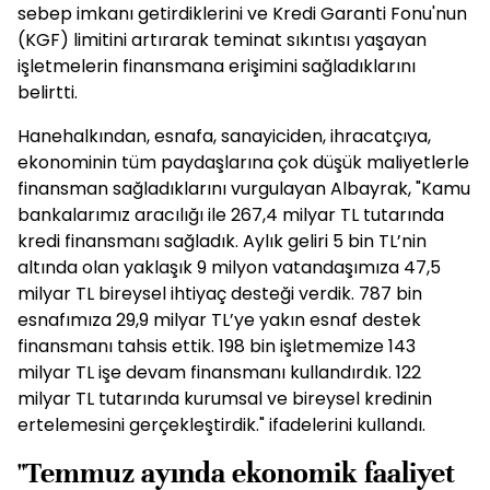
Bakan Albayrak, temerrüde düşen firmalara mücbir
sebep imkanı getirdiklerini ve Kredi Garanti Fonu'nun
(KGF) limitini artırarak teminat sıkıntısı yaşayan
işletmelerin finansmana erişimini sağladıklarını
belirtti.
Hanehalkından, esnafa, sanayiciden, ihracatçıya,
ekonominin tüm paydaşlarına çok düşük maliyetlerle
finansman sağladıklarını vurgulayan Albayrak, "Kamu
bankalarımız aracılığı ile 267,4 milyar TL tutarında
kredi finansmanı sağladık. Aylık geliri 5 bin TL’nin
altında olan yaklaşık 9 milyon vatandaşımıza 47,5
milyar TL bireysel ihtiyaç desteği verdik. 787 bin
esnafımıza 29,9 milyar TL’ye yakın esnaf destek
finansmanı tahsis ettik. 198 bin işletmemize 143
milyar TL işe devam finansmanı kullandırdık. 122
milyar TL tutarında kurumsal ve bireysel kredinin
ertelemesini gerçekleştirdik." ifadelerini kullandı.