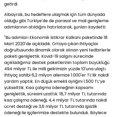
tedarik zincirlerini ayakta tutmak olduğunu dile
getirdi.
Albayrak, bu hedeflere ulaşmak için tüm dünyada
olduğu gibi Türkiye'de de parasal ve mali genişleme
adımlarının atıldığını hatırlatarak, şunları kaydetti:
"Bu adımları Ekonomik İstikrar Kalkanı paketinde 18
Mart 2020'de açıkladık. Ortaya çıkan ihtiyaçlar
doğrultusunda dinamik olarak alınan yeni tedbirlerle
paketi genişlettik. Kovid-19 salgını sürecinde
açıkladığımız destek paketlerinin toplam büyüklüğü
494 milyar TL ile milli gelirimizin yüzde 10'una ulaştı.
İhtiyaç sahibi 6,2 milyon ailemize 1.000'er TL’lik nakdi
yardım yaptık. En düşük emekli aylığını 1.500 TL’ye
yükselttik. Kısa çalışma ödeneğinin kapsamı
genişlettik, süresini uzattık. 18,7 milyar TL tutarında
kısa çalışma ödeneği, 4,4 milyar TL tutarında nakdi
ücret desteği ve 3,6 milyar TL tutarında işsizlik