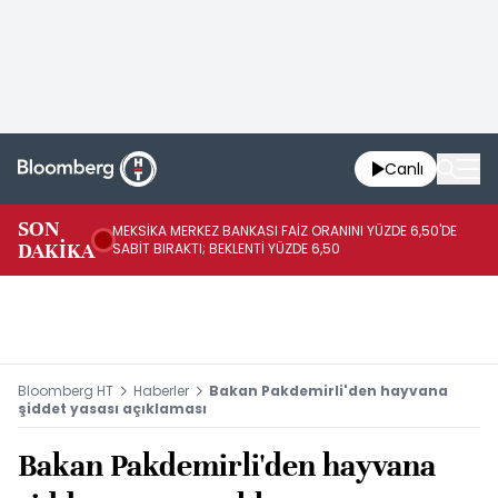
Canlı
SON
MEKSİKA MERKEZ BANKASI FAİZ ORANINI YÜZDE 6,50'DE
OY
DAKİKA
SABİT BIRAKTI; BEKLENTİ YÜZDE 6,50
AÇ
Bloomberg HT
Haberler
Bakan Pakdemirli'den hayvana
şiddet yasası açıklaması
Bakan Pakdemirli'den hayvana