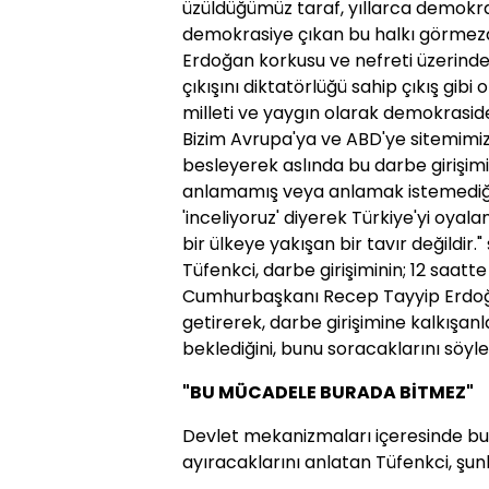
üzüldüğümüz taraf, yıllarca demokras
demokrasiye çıkan bu halkı görmezd
Erdoğan korkusu ve nefreti üzerind
çıkışını diktatörlüğü sahip çıkış gibi
milleti ve yaygın olarak demokrasid
Bizim Avrupa'ya ve ABD'ye sitemimiz
besleyerek aslında bu darbe girişimi k
anlamamış veya anlamak istemediğini
'inceliyoruz' diyerek Türkiye'yi oya
bir ülkeye yakışan bir tavır değildir.
Tüfenkci, darbe girişiminin; 12 saatt
Cumhurbaşkanı Recep Tayyip Erdoğan'ı
getirerek, darbe girişimine kalkışan
beklediğini, bunu soracaklarını söyle
"BU MÜCADELE BURADA BİTMEZ"
Devlet mekanizmaları içeresinde bul
ayıracaklarını anlatan Tüfenkci, şunl