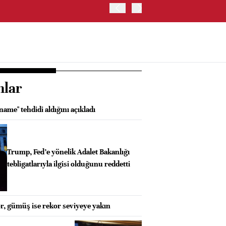
ABD HAZİNE BAKANLIĞI'NIN
nlar
name" tehdidi aldığını açıkladı
Trump, Fed’e yönelik Adalet Bakanlığı
tebligatlarıyla ilgisi olduğunu reddetti
or, gümüş ise rekor seviyeye yakın