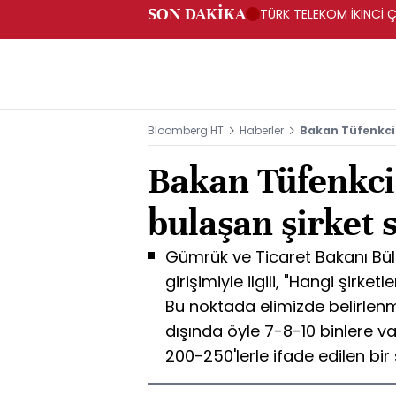
SON DAKİKA
TÜRK TELEKOM İKİNCİ Ç
Bloomberg HT
Haberler
Bakan Tüfenkci 
Bakan Tüfenkci
bulaşan şirket s
Gümrük ve Ticaret Bakanı Bül
girişimiyle ilgili, "Hangi şirket
Bu noktada elimizde belirlenm
dışında öyle 7-8-10 binlere var
200-250'lerle ifade edilen bir 