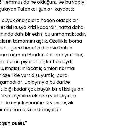
e 15 Temmuz'da ne olduğunu ve bu yapıyı
gulayan Tüfenkci, şunları kaydetti:
 büyük endişelere neden olacak bir
tkisi Rusya krizi kadardır, hatta daha
anında dahi bir etkisi bulunmamaktadır.
aların tamamını açtık. Özellikle borsa
tler o gece hedef aldılar ve bütün
ne rağmen 18'inden itibaren yani ilk iş
il bütün piyasalar işler haldeydi.
, ithalat, ihracat işlemleri normal
zellikle yurt dışı, yurt içi para
yaşamadılar. Dolayısıyla bu darbe
ıldığı kadar çok büyük bir etkisi şu an
fırsata çevirerek hem yurt dışında
ye'de uygulayacağımız yeni teşvik
lkınma hamlesinin de inşallah
 ŞEY DEĞİL"