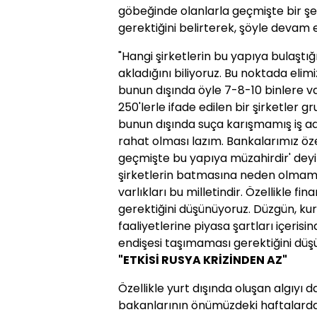
göbeğinde olanlarla geçmişte bir şek
gerektiğini belirterek, şöyle devam e
"Hangi şirketlerin bu yapıya bulaştığı
akladığını biliyoruz. Bu noktada elim
bunun dışında öyle 7-8-10 binlere va
250'lerle ifade edilen bir şirketler 
bunun dışında suça karışmamış iş ad
rahat olması lazım. Bankalarımız öz
geçmişte bu yapıya müzahirdir' deyip
şirketlerin batmasına neden olmamas
varlıkları bu milletindir. Özellikle f
gerektiğini düşünüyoruz. Düzgün, kura
faaliyetlerine piyasa şartları içeris
endişesi taşımaması gerektiğini düş
"ETKİSİ RUSYA KRİZİNDEN AZ"
Özellikle yurt dışında oluşan algıyı
bakanlarının önümüzdeki haftalardan