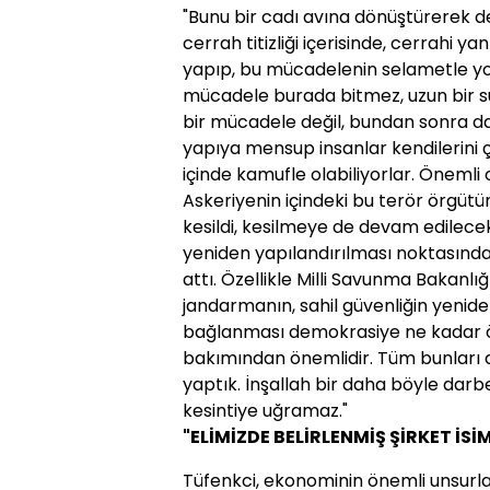
"Bunu bir cadı avına dönüştürerek
cerrah titizliği içerisinde, cerrahi y
yapıp, bu mücadelenin selametle y
mücadele burada bitmez, uzun bir 
bir mücadele değil, bundan sonra d
yapıya mensup insanlar kendilerini ço
içinde kamufle olabiliyorlar. Önemli 
Askeriyenin içindeki bu terör örgütün
kesildi, kesilmeye de devam edilece
yeniden yapılandırılması noktasınd
attı. Özellikle Milli Savunma Bakanlı
jandarmanın, sahil güvenliğin yeniden
bağlanması demokrasiye ne kadar ö
bakımından önemlidir. Tüm bunları
yaptık. İnşallah bir daha böyle darb
kesintiye uğramaz."
"ELİMİZDE BELİRLENMİŞ ŞİRKET İSİ
Tüfenkci, ekonominin önemli unsurla