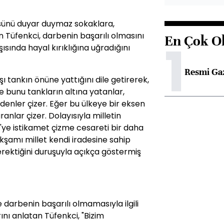
sünü duyar duymaz sokaklara,
üfenkci, darbenin başarılı olmasını
En Çok O
1
şısında hayal kırıklığına uğradığını
Resmi Ga
şı tankın önüne yattığını dile getirerek,
e bunu tankların altına yatanlar,
edenler çizer. Eğer bu ülkeye bir eksen
nlar çizer. Dolayısıyla milletin
e'ye istikamet çizme cesareti bir daha
amı millet kendi iradesine sahip
rektiğini duruşuyla açıkça göstermiş
 darbenin başarılı olmamasıyla ilgili
nı anlatan Tüfenkci, "Bizim