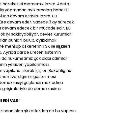
 de hareket etmememiz lazım. Adeta
anlış yapmadan ayıklamaları isabetli
oluna devam etmesi lazım. Bu
süre devam eder. Sadece 3 ay sürecek
a devam edecek bir mücadeledir. Bu
k iyi saklayabiliyor, devlet kurumları
olan bunları bulup, ayıklamak.
e mensup askerlerin TSK ile ilişkileri
k. Ayrıca darbe üreten sistemin
a da hükümetimiz çok ciddi adımlar
ğının yeniden yapılanması,
 yapılandırılarak İçişleri Bakanlığına
nem verdiğimizi göstermesi
 demokrasiyi güçlendirmek adına
e girişimleriyle de demokrasimiz
MLERİ VAR"
rından olan şirketlerden de bu yapının