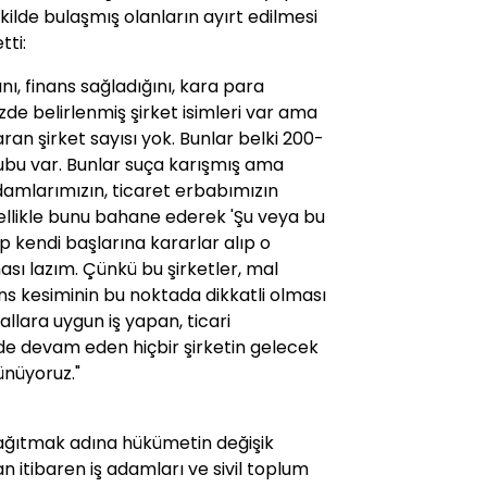
ilde bulaşmış olanların ayırt edilmesi
tti:
nı, finans sağladığını, kara para
izde belirlenmiş şirket isimleri var ama
ran şirket sayısı yok. Bunlar belki 200-
grubu var. Bunlar suça karışmış ama
amlarımızın, ticaret erbabımızın
ellikle bunu bahane ederek 'Şu veya bu
 kendi başlarına kararlar alıp o
ı lazım. Çünkü bu şirketler, mal
inans kesiminin bu noktada dikkatli olması
llara uygun iş yapan, ticari
inde devam eden hiçbir şirketin gelecek
ünüyoruz."
 dağıtmak adına hükümetin değişik
 itibaren iş adamları ve sivil toplum