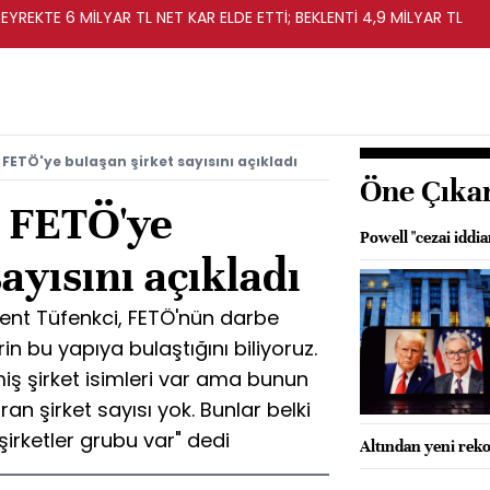
EYREKTE 6 MİLYAR TL NET KAR ELDE ETTİ; BEKLENTİ 4,9 MİLYAR TL
FETÖ'ye bulaşan şirket sayısını açıkladı
Öne Çıka
 FETÖ'ye
Powell "cezai iddia
ayısını açıkladı
ent Tüfenkci, FETÖ'nün darbe
lerin bu yapıya bulaştığını biliyoruz.
iş şirket isimleri var ama bunun
an şirket sayısı yok. Bunlar belki
şirketler grubu var" dedi
Altından yeni rek