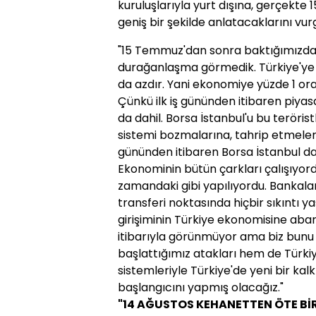
kuruluşlarıyla yurt dışına, gerçekt
geniş bir şekilde anlatacaklarını vur
"15 Temmuz'dan sonra baktığımızda
durağanlaşma görmedik. Türkiye'ye e
da azdır. Yani ekonomiye yüzde 1 or
Çünkü ilk iş gününden itibaren piyas
da dahil. Borsa İstanbul'u bu teröris
sistemi bozmalarına, tahrip etmeleri
gününden itibaren Borsa İstanbul dah
Ekonominin bütün çarkları çalışıyordu
zamandaki gibi yapılıyordu. Bankalar ö
transferi noktasında hiçbir sıkıntı 
girişiminin Türkiye ekonomisine abart
itibarıyla görünmüyor ama biz bunu 
başlattığımız atakları hem de Türki
sistemleriyle Türkiye'de yeni bir ka
başlangıcını yapmış olacağız."
"14 AĞUSTOS KEHANETTEN ÖTE BİR