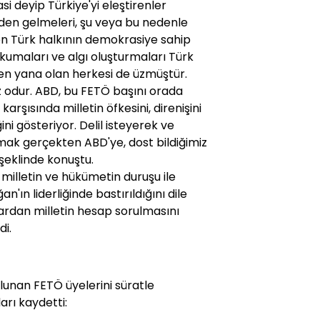
i deyip Türkiye'yi eleştirenler
en gelmeleri, şu veya bu nedenle
en Türk halkının demokrasiye sahip
 okumaları ve algı oluşturmaları Türk
en yana olan herkesi de üzmüştür.
 odur. ABD, bu FETÖ başını orada
arşısında milletin öfkesini, direnişini
 gösteriyor. Delil isteyerek ve
lamak gerçekten ABD'ye, dost bildiğimiz
" şeklinde konuştu.
e milletin ve hükümetin duruşu ile
n liderliğinde bastırıldığını dile
lardan milletin hesap sorulmasını
di.
unan FETÖ üyelerini süratle
arı kaydetti: