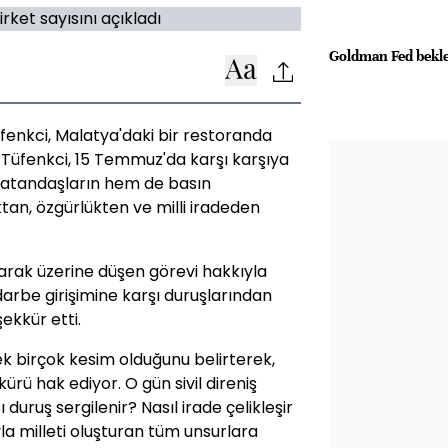
Goldman Fed beklen
enkci, Malatya'daki bir restoranda
. Tüfenkci, 15 Temmuz'da karşı karşıya
 vatandaşların hem de basın
an, özgürlükten ve milli iradeden
arak üzerine düşen görevi hakkıyla
darbe girişimine karşı duruşlarından
kkür etti.
ek birçok kesim olduğunu belirterek,
ürü hak ediyor. O gün sivil direniş
 duruş sergilenir? Nasıl irade çelikleşir
la milleti oluşturan tüm unsurlara