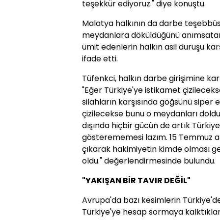
teşekkür ediyoruz." diye konuştu.
Malatya halkının da darbe teşebbü
meydanlara döküldüğünü anımsatan T
ümit edenlerin halkın asil duruşu kar
ifade etti.
Tüfenkci, halkın darbe girişimine kar
"Eğer Türkiye'ye istikamet çizileceks
silahların karşısında göğsünü siper 
çizilecekse bunu o meydanları doldura
dışında hiçbir gücün de artık Türkiy
gösterememesi lazım. 15 Temmuz akş
çıkarak hakimiyetin kimde olması ge
oldu." değerlendirmesinde bulundu.
"YAKIŞAN BİR TAVIR DEĞİL"
Avrupa'da bazı kesimlerin Türkiye'de
Türkiye'ye hesap sormaya kalktıkları