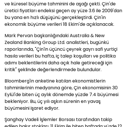
ve küresel büyüme tahminini de aşağı çekti. Çin'de
üretici fiyatları endeksi geçen ay yüze 3.6 ile 2009'dan
bu yana en hızlı düşüşünü gerçekleştirdi. Çin'in
ekonomik büyüme verileri 18 Ekim'de açıklanacak.
Mark Pervan başkanlığındaki Australia & New
Zealand Banking Group Ltd. analistleri, bugünkü
raporlarında, "Çin'in üçüncü çeyrek gayrı safi yurtiçi
hasıla verileri bu hafta, iç talep koşulları ve politika
adımı beklentilerini daha açık hale getireceği için
kritik" şeklinde değerlendirmede bulundular.
Bloomberg'in anketine katılan ekonomistlerin
tahminlerinin medyanına göre, Çin ekonomisinin 30
Eylül'de biten üç aylık dönemde yüzde 7.4 büyümesi
bekleniyor. Bu, üç yılı aşkın sürenin en yavaş
büyümesini işaret ediyor.
Şanghay Vadeli İşlemler Borsası tarafından takip
edilen bakır stokları, 11 Ekim ile biten haftada yüzde 12