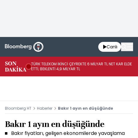
Canlı
SON
TÜRK TELEKOM İKİNCİ ÇEYREKTE 6 MİLYAR TL NET KAR ELDE
AB
DAKİKA
ETTİ; BEKLENTİ 4,9 MİLYAR TL
İR
Bloomberg HT
Haberler
Bakır 1 ayın en düşüğünde
Bakır 1 ayın en düşüğünde
Bakır fiyatları, gelişen ekonomilerde yavaşlama