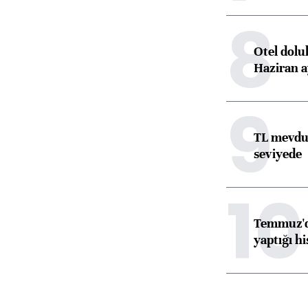
8
Otel dolu
Haziran a
9
TL mevdua
seviyede
10
Temmuz'da
yaptığı hi