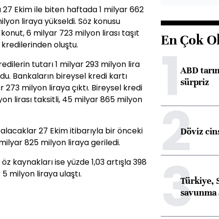
rı 27 Ekim ile biten haftada 1 milyar 662
ilyon liraya yükseldi. Söz konusu
 konut, 6 milyar 723 milyon lirası taşıt
En Çok O
ç kredilerinden oluştu.
1
dilerin tutarı 1 milyar 293 milyon lira
ABD tarım
du. Bankaların bireysel kredi kartı
sürpriz
r 273 milyon liraya çıktı. Bireysel kredi
on lirası taksitli, 45 milyar 865 milyon
2
alacaklar 27 Ekim itibarıyla bir önceki
Döviz cins
ilyar 825 milyon liraya geriledi.
3
z kaynakları ise yüzde 1,03 artışla 398
5 milyon liraya ulaştı.
Türkiye, 
savunma 