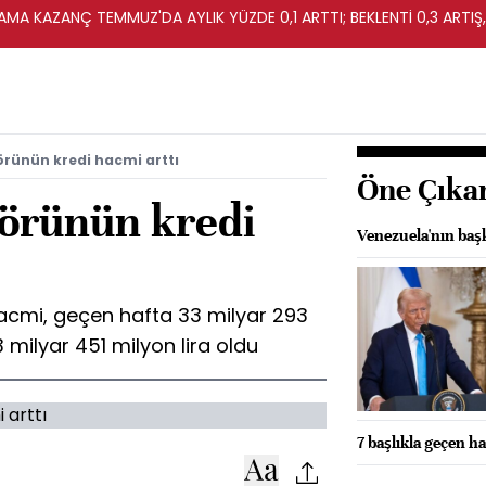
MA KAZANÇ TEMMUZ'DA AYLIK YÜZDE 0,1 ARTTI; BEKLENTİ 0,3 ARTIŞ,
örünün kredi hacmi arttı
Öne Çıka
törünün kredi
Venezuela'nın başk
hacmi, geçen hafta 33 milyar 293
3 milyar 451 milyon lira oldu
7 başlıkla geçen ha