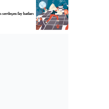
n sertleşen fay hatları