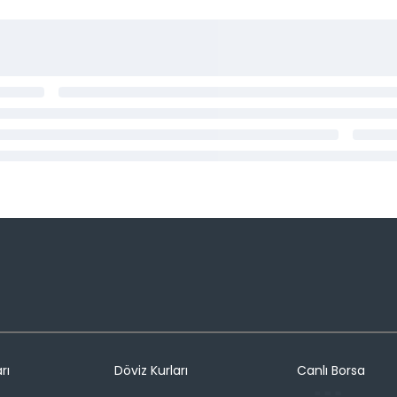
rı
Döviz Kurları
Canlı Borsa