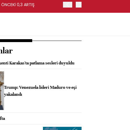
 ÖNCEKİ 0,3 ARTIŞ
ABD'DE İŞSİZLİK TEMMUZ'
nlar
enti Karakas'ta patlama sesleri duyuldu
Trump: Venezuela lideri Maduro ve eşi
yakalandı
fta