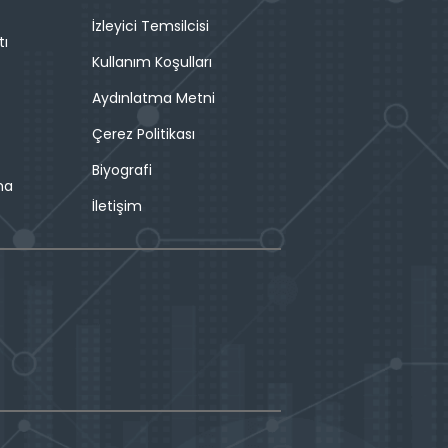
İzleyici Temsilcisi
tı
Kullanım Koşulları
Aydınlatma Metni
Çerez Politikası
Biyografi
ma
İletişim