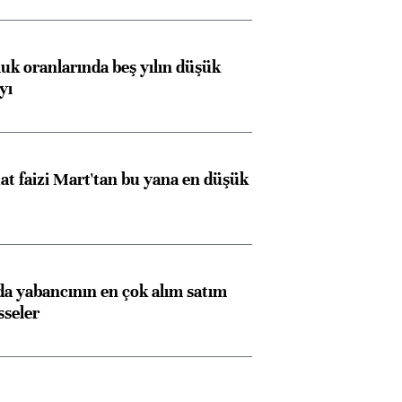
luk oranlarında beş yılın düşük
yı
t faizi Mart'tan bu yana en düşük
 yabancının en çok alım satım
sseler