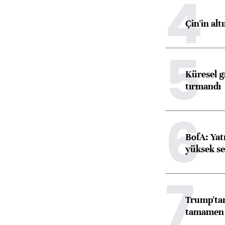
4
Çin'in alt
5
Küresel gı
tırmandı
6
BofA: Yatı
yüksek se
7
Trump'tan
tamamen o