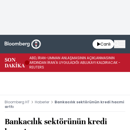
Canlı
ABD, İRAN-UMMAN ANLAŞMASININ AÇIKLANMASININ
AB
SON
ARDINDAN İRAN'A UYGULADIĞI ABLUKAYI KALDIRACAK -
GE
DAKİKA
REUTERS
UY
Bloomberg HT
Haberler
Bankacılık sektörünün kredi hacmi
arttı
Bankacılık sektörünün kredi