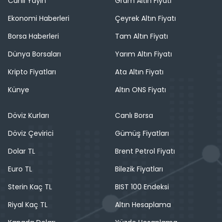
Canlı Yayın
Gram Altın Fiyatı
Ekonomi Haberleri
Çeyrek Altın Fiyatı
Borsa Haberleri
Tam Altın Fiyatı
Dünya Borsaları
Yarım Altın Fiyatı
Kripto Fiyatları
Ata Altın Fiyatı
Künye
Altın ONS Fiyatı
Döviz Kurları
Canlı Borsa
Döviz Çevirici
Gümüş Fiyatları
Dolar TL
Brent Petrol Fiyatı
Euro TL
Bilezik Fiyatları
Sterin Kaç TL
BIST 100 Endeksi
Riyal Kaç TL
Altın Hesaplama