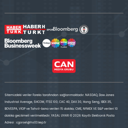
Sitemizdeki veriler Foreks tarafından sağlanmaktadır. NASDAQ, Dow Jones
Industrial Average, SHCOM, FTSE 100, CAC 40, DAX 30, Hang Seng, IBEX 35,
BOVESPA, VİOP ve Tahvil-bono verileri 15 dakika; CME, NYMEX VE S&P verileri 10
dakika gecikmeli verilmektedir. YASAL UYARI © 2026 Kayıtlı Elektronik Posta
Adresi : cgorsel@hs03.kep.tr