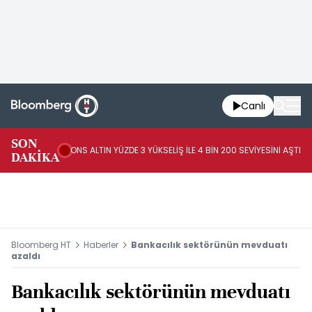
Canlı
AB
SON
ONS ALTIN YÜZDE 3 YÜKSELİŞ İLE 4 BİN 200 SEVİYESİNİ AŞTI
44
DAKİKA
AR
Bloomberg HT
Haberler
Bankacılık sektörünün mevduatı
azaldı
Bankacılık sektörünün mevduatı