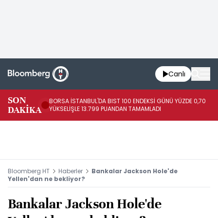
Canlı
SON
BORSA İSTANBUL'DA BIST 100 ENDEKSİ GÜNÜ YÜZDE 0,70
AB
DAKİKA
YÜKSELİŞLE 13.799 PUANDAN TAMAMLADI
AR
Bloomberg HT
Haberler
Bankalar Jackson Hole'de
Yellen'dan ne bekliyor?
Bankalar Jackson Hole'de