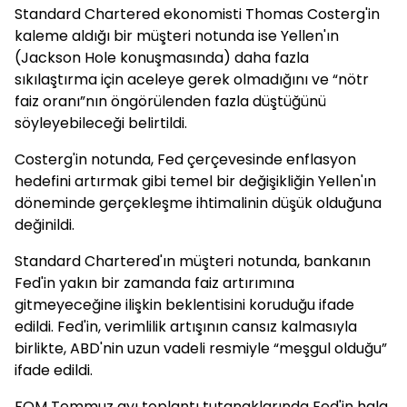
Standard Chartered ekonomisti Thomas Costerg'in
kaleme aldığı bir müşteri notunda ise Yellen'ın
(Jackson Hole konuşmasında) daha fazla
sıkılaştırma için aceleye gerek olmadığını ve “nötr
faiz oranı”nın öngörülenden fazla düştüğünü
söyleyebileceği belirtildi.
Costerg'in notunda, Fed çerçevesinde enflasyon
hedefini artırmak gibi temel bir değişikliğin Yellen'ın
döneminde gerçekleşme ihtimalinin düşük olduğuna
değinildi.
Standard Chartered'ın müşteri notunda, bankanın
Fed'in yakın bir zamanda faiz artırımına
gitmeyeceğine ilişkin beklentisini koruduğu ifade
edildi. Fed'in, verimlilik artışının cansız kalmasıyla
birlikte, ABD'nin uzun vadeli resmiyle “meşgul olduğu”
ifade edildi.
FOM Temmuz ayı toplantı tutanaklarında Fed'in hala