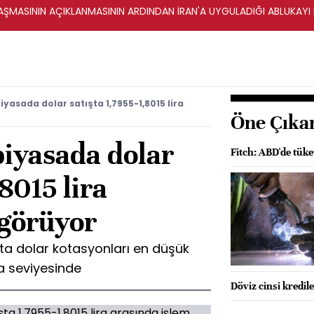
ŞMASININ AÇIKLANMASININ ARDINDAN İRAN'A UYGULADIĞI ABLUKAYI
yasada dolar satışta 1,7955-1,8015 lira
Öne Çıka
piyasada dolar
Fitch: ABD'de tüke
,8015 lira
 görüyor
ta dolar kotasyonları en düşük
ira seviyesinde
Döviz cinsi kredil