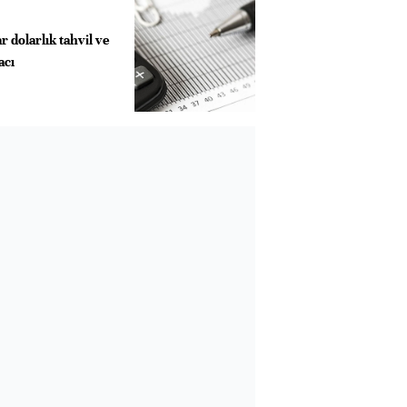
r dolarlık tahvil ve
racı