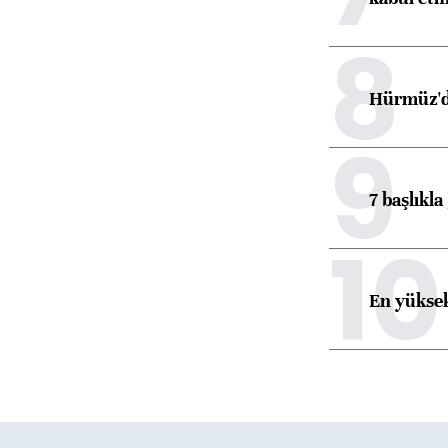
8
Hürmüz'de
9
7 başlıkla
10
En yüksek