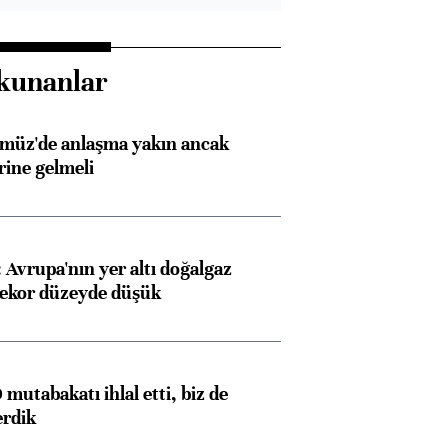
kunanlar
rmüz'de anlaşma yakın ancak
rine gelmeli
Avrupa'nın yer altı doğalgaz
rekor düzeyde düşük
mutabakatı ihlal etti, biz de
erdik