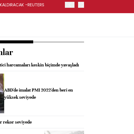
 KALDIRACAK -REUTERS
ABD DIŞİŞLERİ BAKANLIĞI
UYGULANACAK
nlar
tici harcamaları keskin biçimde yavaşladı
ABD'de imalat PMI 2022'den beri en
yüksek seviyede
er rekor seviyede