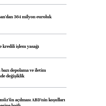
an'dan 364 milyon euroluk
 kredili işlem yasağı
bazı depolama ve iletim
nde değişiklik
müz'ün açılması ABD'nin koşulları
esine bağlı