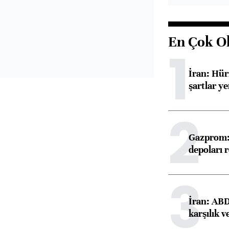
En Çok O
1
İran: Hü
şartlar ye
2
Gazprom: 
depoları 
3
İran: ABD 
karşılık v