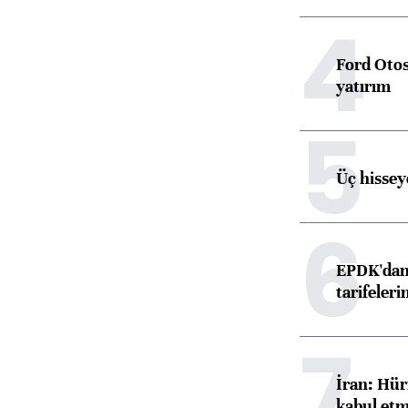
4
Ford Otos
yatırım
5
Üç hisseye
6
EPDK'dan 
tarifeleri
7
İran: Hür
kabul etm