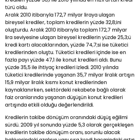
türü oldu.
Aralık 2010 itibarıyla 172,7 milyar liraya ulaşan
bireysel krediler, toplam kredilerin yüzde 32,8;ini
oluşturdu. Aralık 2010 itibarıyla toplam 172,7 milyar
lira seviyesine ulaşan bireysel kredilerin yüzde 25,3;ü
kredi kartı alacaklarından, yüzde 74,7;si ise tüketici
kredilerinden oluştu. Tüketici kredileri içinde ise en
fazla payı yüzde 47,1 ile konut kredileri aldı. Bunu
yüzde 35,5 ile ihtiyaç kredileri izledi. 2010 yılında
tüketici kredilerinde yaşanan 35,7 milyar liralık artışın
15,9 milyar liralık kısmı konut kredilerinden
kaynaklanırken, sektördeki rekabete bağlı olarak
faiz oranlarında yaşanan düşüşün konut kredileri
artışında etkili olduğu değerlendirildi.
Kredilerin takibe dönüşüm oranındaki düşüş eğilimi
sürdü. 2009 yıl sonunda yüzde 5,3 olarak gerçekleşen
kredilerin takibe dönüşüm oranı, sorunlu alacak
bakiyesindeki azalışın yanı sıra kredi hacmindeki artış