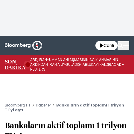
Canlı
ABD, İRAN-UMMAN ANLAŞMASININ AÇIKLANMASININ
AB
SON
ARDINDAN İRAN'A UYGULADIĞI ABLUKAYI KALDIRACAK -
GE
DAKİKA
REUTERS
UY
Bloomberg HT
Haberler
Bankaların aktif toplamı 1 trilyon
TL'yi aştı
Bankaların aktif toplamı 1 trilyon