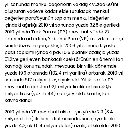
yıl sonunda menkul değerlerin yaklaşık yüzde 60'ını
oluşturan vadeye kadar elde tutulacak menkul
değerler portföyünün toplam menkul değerler
içindeki ağırlığı 2010 yıl sonunda yüzde 32,8'e geriledi.
2010 yılında Türk Parası (TP) mevduat yüzde 27
oranında artarken, Yabancı Para (YP) mevduat artışı
sınırlı düzeyde gerçekleşti. 2009 yıl sonuna kıyasla
pasif toplamı içindeki payı 0,5 puanlık azalışla yüzde
61,2;ye gerileyen bankacılık sektörünün en önemli fon
kaynağı konumundaki mevduat, bir yıllık dönemde
yüzde 19,9 oranında (102,4 milyar lira) artarak, 2010 yıl
sonunda 617 milyar liraya yükseldi. Yıllık bazda TP
mevduatta görülen 92,1 milyar liralık artışın 40,5
milyar lirası (yüzde 44) son çeyrekteki artıştan
kaynaklandı.
2010 yılında YP mevduattaki artışın yüzde 2,9 (3,4
milyar dolar) ile sınırlı kalmasında, son çeyrekteki
yüzde 4,3;lük (5,4 milyar dolar) azalış etkili oldu. 2010