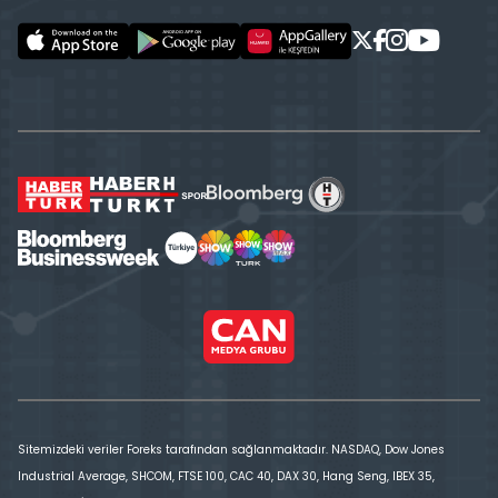
Sitemizdeki veriler Foreks tarafından sağlanmaktadır. NASDAQ, Dow Jones
Industrial Average, SHCOM, FTSE 100, CAC 40, DAX 30, Hang Seng, IBEX 35,