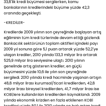
33,8'lik kredi büyümesi sergilerken, kamu
bankalarının kredilerindeki büyüme yüzde 42,3
oranında geçekleşti.
-KREDİLER-
Kredilerde 2009 yılının son çeyreğinde başlayan artış
eğiliminin tüm kredi türlerinde devam ettiği gözlendi.
Bankacılık sektörünün toplam aktifleri içindeki payı
2009 yıl sonuna göre 5,1 puan artarak yüzde 52,2'ye
ulaşan krediler, 2010 yılında 133,3 milyar lira artarak
525,9 milyar lira seviyesine ulaştı. 2010 yılının
genelinde artış gösteren krediler, en güçlü
büyümesini yüzde 10,6 ile yılın son çeyreğinde
sergiledi. 2010 yılında kredi hacminde yaşanan artışın
48,8 milyar lirası kurumsal/ticari kredilerden, 42,8
milyar lirası bireysel kredilerden, 41,7 milyar lirası ise
KOBİ;lere kullandırılan kredilerden kaynaklandı. 2009
yılında ekonomik krizden en fazla etkilenen KOBİ
kredileri yüzde 50,1 ile 2010 yılında en hızlı artan kredi