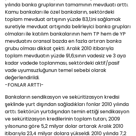
yılında banka gruplarının tamamının mevduatı arttı.
Kamu bankaları ile özel bankaların, sektördeki
toplam mevduat artışının yüzde 83,1;ini sağlamak
suretiyle mevduat artışında belirleyici banka grupları
olmaları ile katılım bankalarının hem TP hem de YP
mevduatını oransal bazda en fazla artıran banka
grubu olması dikkat çekti. Aralık 2010 itibarıyla
toplam mevduatın yüzde 91,6;sının vadesiz ve 3 aya
kadar vadede toplanması, sektördeki aktif/pasif
vade uyumsuzluğunun temel sebebi olarak
değerlendirildi.
-FONLAR ARTTI-
Bankaların sendikasyon ve seküritizasyon kredisi
şeklinde yurt dışından sağladıkları fonlar 2010 yılında
arttı. Sektörün yurtdışından temin ettiği sendikasyon
ve seküritizasyon kredilerinin toplam tutarı, 2009
yılsonuna göre 5,2 milyar dolar artarak Aralık 2010
itibarıyla 23,4 milyar dolara yükseldi. 2010 yılında 7,2