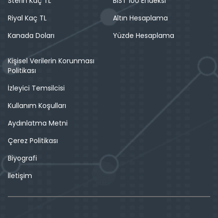
Sterin Kaç TL
BIST 100 Endeksi
Riyal Kaç TL
Altın Hesaplama
Kanada Doları
Yüzde Hesaplama
Kişisel Verilerin Korunması
Politikası
İzleyici Temsilcisi
Kullanım Koşulları
Aydınlatma Metni
Çerez Politikası
Biyografi
İletişim