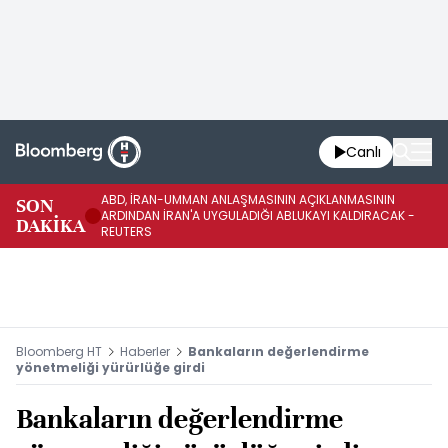
Canlı
ABD, İRAN-UMMAN ANLAŞMASININ AÇIKLANMASININ
AB
SON
ARDINDAN İRAN'A UYGULADIĞI ABLUKAYI KALDIRACAK -
GE
DAKİKA
REUTERS
UY
Bloomberg HT
Haberler
Bankaların değerlendirme
yönetmeliği yürürlüğe girdi
Bankaların değerlendirme