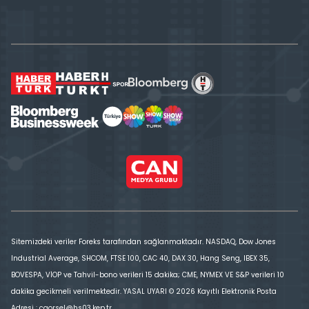
Sitemizdeki veriler Foreks tarafından sağlanmaktadır. NASDAQ, Dow Jones
Industrial Average, SHCOM, FTSE 100, CAC 40, DAX 30, Hang Seng, IBEX 35,
BOVESPA, VİOP ve Tahvil-bono verileri 15 dakika; CME, NYMEX VE S&P verileri 10
dakika gecikmeli verilmektedir. YASAL UYARI © 2026 Kayıtlı Elektronik Posta
Adresi : cgorsel@hs03.kep.tr