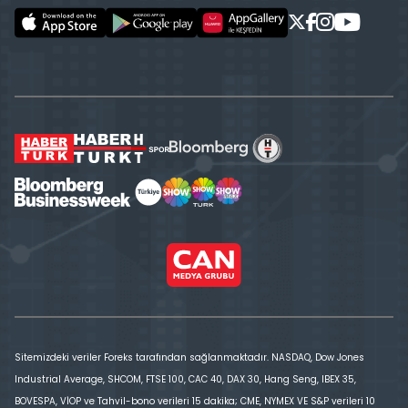
Sitemizdeki veriler Foreks tarafından sağlanmaktadır. NASDAQ, Dow Jones
Industrial Average, SHCOM, FTSE 100, CAC 40, DAX 30, Hang Seng, IBEX 35,
BOVESPA, VİOP ve Tahvil-bono verileri 15 dakika; CME, NYMEX VE S&P verileri 10