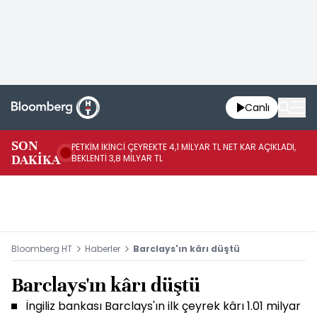
Canlı
SON
PETKİM İKİNCİ ÇEYREKTE 4,1 MİLYAR TL NET KAR AÇIKLADI,
İR
DAKİKA
BEKLENTİ 3,8 MİLYAR TL
UY
Bloomberg HT
Haberler
Barclays'ın kârı düştü
Barclays'ın kârı düştü
İngiliz bankası Barclays'ın ilk çeyrek kârı 1.01 milyar