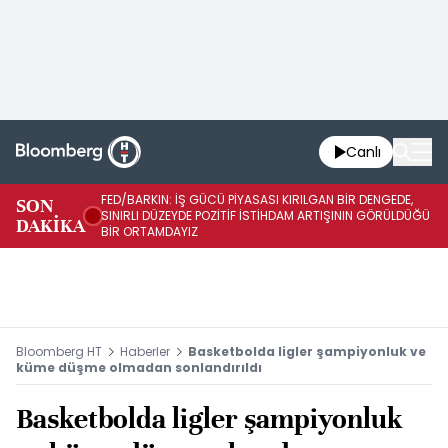
Canlı
FED/BARKIN: İŞ GÜCÜ PİYASASI KIRILGAN BİR DENGEDE,
SON
İŞ
SINIRLI DÜZEYDE POZİTİF İSTİHDAM ARTIŞININ GÖRÜLDÜĞÜ
DAKİKA
SÜ
BİR ORTAMDAYIZ
Bloomberg HT
Haberler
Basketbolda ligler şampiyonluk ve
küme düşme olmadan sonlandırıldı
Basketbolda ligler şampiyonluk