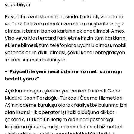
yapabiliyor.
Paycell'in özelliklerinin arasında Turkcell, Vodafone
ve Türk Telekom olmak üzere tüm müşterilere açık
olması, istenen banka kartının eklenebilmesi, Amex,
Visa veya Mastercard fark etmeksizin tüm kartların
eklenebilmesi, tüm telefonlara uyumlu olması, mobil
yetenekler ile akıllı olması, çoklu kanal entegrasyon
imkanı sunması bulunuyor.
-"Paycell ile yeni nesil ödeme hizmeti sunmayı
hedefliyoruz"
Açıklamada görüşlerine yer verilen Turkcell Genel
Müdürü Kaan Terzioğlu, Turkcell Ödeme Hizmetleri
AŞ'nin ödeme kuruluşu olarak faaliyette bulunma izni
alan lisanslı ilk operatör iştiraki olduğuna dikkati
çekerek, Turkcell'in iletişim alanında gösterdiği
kapsama gücünü, müşterilerine finansal hizmetleri
ulaştırırken de göstermeyi hedeflediğini belirtti.