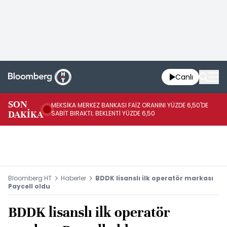
Canlı
SON
MEKSİKA MERKEZ BANKASI FAİZ ORANINI YÜZDE 6,50'DE
OY
DAKİKA
SABİT BIRAKTI; BEKLENTİ YÜZDE 6,50
AÇ
Bloomberg HT
Haberler
BDDK lisanslı ilk operatör markası
Paycell oldu
BDDK lisanslı ilk operatör