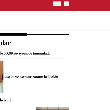
ABD'DE NASDAQ 100 ENDE
nlar
zde 30,89 seviyesinde tamamladı
Emekli ve memur zammı belli oldu
lirlendi