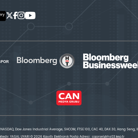
 NASDAQ, Dow Jones Industrial Average, SHCOM, FTSE 100, CAC 40, DAX 30, Hang Seng, IBE
ktedir. YASAL UYARI © 2026 Kayıtlı Elektronik Posta Adresi : cgorsel@hs03.kep.tr