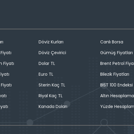
rı
Döviz Kurları
Canlı Borsa
Fiyatı
Döviz Çevirici
Gümüş Fiyatları
n Fiyatı
Dolar TL
Brent Petrol Fiya
iyatı
Euro TL
Bilezik Fiyatları
 Fiyatı
Sterin Kaç TL
BIST 100 Endeksi
yatı
Riyal Kaç TL
Altın Hesaplama
iyatı
Kanada Doları
Yüzde Hesapla