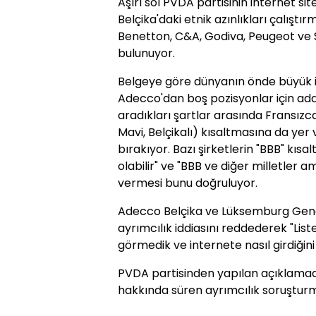
Aşırı sol PVDA partisinin internet si
Belçika'daki etnik azınlıkları çalış
Benetton, C&A, Godiva, Peugeot ve S
bulunuyor.
Belgeye göre dünyanın önde büyük i
Adecco'dan boş pozisyonlar için aday 
aradıkları şartlar arasında Fransızca
Mavi, Belçikalı) kısaltmasına da yer v
bırakıyor. Bazı şirketlerin "BBB" kı
olabilir" ve "BBB ve diğer milletler 
vermesi bunu doğruluyor.
Adecco Belçika ve Lüksemburg Gen
ayrımcılık iddiasını reddederek "List
görmedik ve internete nasıl girdiğin
PVDA partisinden yapılan açıklamada
hakkında süren ayrımcılık soruşturma