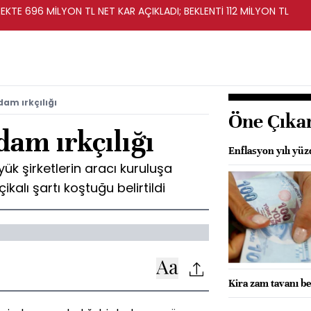
KTE 696 MİLYON TL NET KAR AÇIKLADI; BEKLENTİ 112 MİLYON TL
dam ırkçılığı
Öne Çıka
dam ırkçılığı
Enflasyon yılı yü
k şirketlerin aracı kuruluşa
ikalı şartı koştuğu belirtildi
Kira zam tavanı be