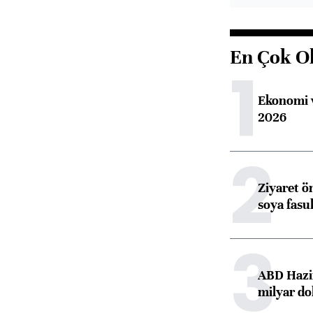
En Çok O
1
Ekonomi v
2026
2
Ziyaret ö
soya fasul
3
ABD Hazi
milyar do