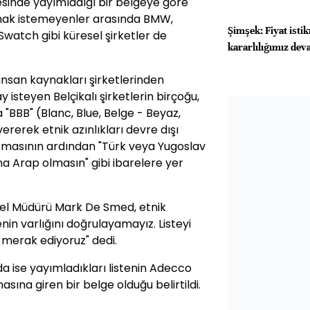
tesinde yayımladığı bir belgeye göre
tırmak istemeyenler arasında BMW,
Şimşek: Fiyat isti
watch gibi küresel şirketler de
kararlılığımız de
nsan kaynakları şirketlerinden
isteyen Belçikalı şirketlerin birçoğu,
 "BBB" (Blanc, Blue, Belge - Beyaz,
ererek etnik azınlıkları devre dışı
saltmasının ardından "Türk veya Yugoslav
ama Arap olmasın" gibi ibarelere yer
el Müdürü Mark De Smed, etnik
enin varlığını doğrulayamayız. Listeyi
i merak ediyoruz" dedi.
 ise yayımladıkları listenin Adecco
sına giren bir belge olduğu belirtildi.