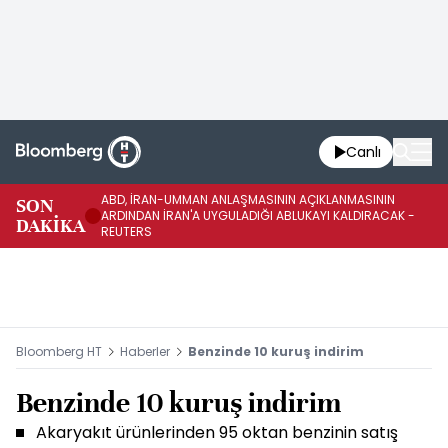
Canlı
ABD, İRAN-UMMAN ANLAŞMASININ AÇIKLANMASININ
AB
SON
ARDINDAN İRAN'A UYGULADIĞI ABLUKAYI KALDIRACAK -
GE
DAKİKA
REUTERS
UY
Bloomberg HT
Haberler
Benzinde 10 kuruş indirim
Benzinde 10 kuruş indirim
Akaryakıt ürünlerinden 95 oktan benzinin satış