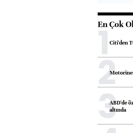
En Çok O
1
Citi'den 
2
Motorine 
3
ABD'de öz
altında