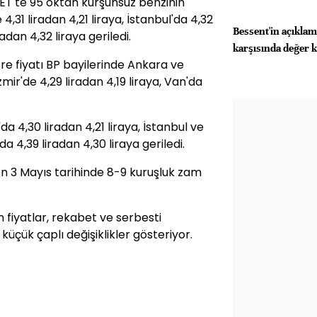
ET'te 95 oktan kurşunsuz benzinin
 4,31 liradan 4,21 liraya, İstanbul'da 4,32
Bessent'in açıklam
radan 4,32 liraya geriledi.
karşısında değer k
tre fiyatı BP bayilerinde Ankara ve
zmir'de 4,29 liradan 4,19 liraya, Van'da
da 4,30 liradan 4,21 liraya, İstanbul ve
da 4,39 liradan 4,30 liraya geriledi.
son 3 Mayıs tarihinde 8-9 kuruşluk zam
n fiyatlar, rekabet ve serbesti
küçük çaplı değişiklikler gösteriyor.