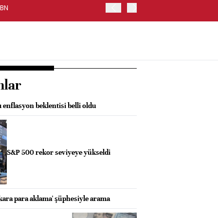
-BN
ABD'DE ISM HİZMET PMI T
nlar
 enflasyon beklentisi belli oldu
S&P 500 rekor seviyeye yükseldi
'kara para aklama' şüphesiyle arama