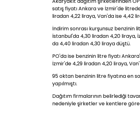
Akaryakıt dağıtım şirketlerinden OP
satış fiyatı Ankara ve İzmir'de litrede
liradan 4,22 liraya, Van'da ise 4,42 li
İndirim sonrası kurşunsuz benzinin li
İstanbul'da 4,30 liradan 4,20 liraya, İ
da 4,40 liradan 4,30 liraya düştü.
PO'da ise benzinin litre fiyatı Ankara'
İzmir'de 4,29 liradan 4,20 liraya, Van'
95 oktan benzinin litre fiyatına en 
yapılmıştı.
Dağıtım firmalarının belirlediği tava
nedeniyle şirketler ve kentlere göre 