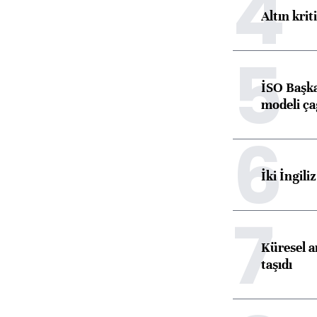
4
Altın krit
5
İSO Başka
modeli ça
6
İki İngili
7
Küresel ar
taşıdı