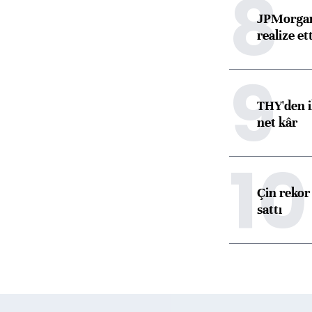
8
JPMorgan
realize ett
9
THY'den i
net kâr
10
Çin rekor 
sattı