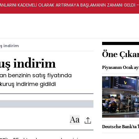
RANLARINI KADEMELİ OLARAK ARTIRMAYA BAŞLAMANIN ZAMANI GELDİ 
ş indirim
Öne Çıka
uş indirim
Piyasanın Ocak ayı
an benzinin satış fiyatında
kuruş indirime gidildi
Deutsche Bank'ta 