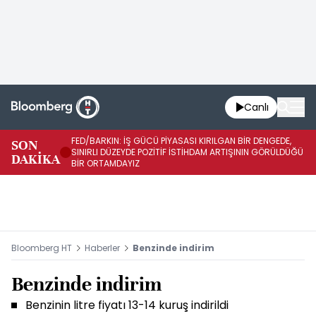
Canlı
FED/BARKIN: İŞ GÜCÜ PİYASASI KIRILGAN BİR DENGEDE,
SON
İŞ
SINIRLI DÜZEYDE POZİTİF İSTİHDAM ARTIŞININ GÖRÜLDÜĞÜ
DAKİKA
SÜ
BİR ORTAMDAYIZ
Bloomberg HT
Haberler
Benzinde indirim
Benzinde indirim
Benzinin litre fiyatı 13-14 kuruş indirildi