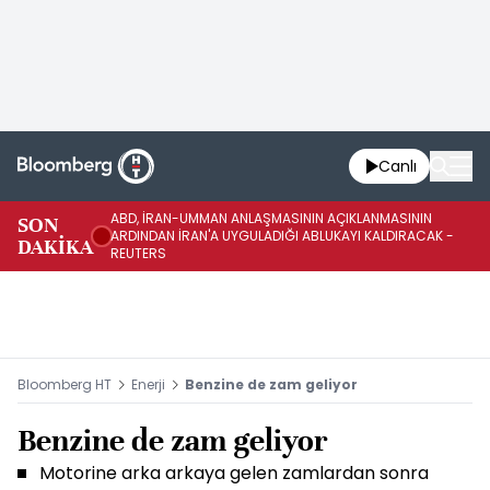
Canlı
ABD, İRAN-UMMAN ANLAŞMASININ AÇIKLANMASININ
AB
SON
ARDINDAN İRAN'A UYGULADIĞI ABLUKAYI KALDIRACAK -
GE
DAKİKA
REUTERS
UY
Bloomberg HT
Enerji
Benzine de zam geliyor
Benzine de zam geliyor
Motorine arka arkaya gelen zamlardan sonra