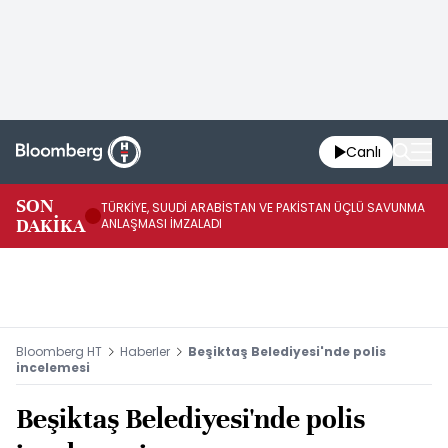
Canlı
SON
TÜRKİYE, SUUDİ ARABİSTAN VE PAKİSTAN ÜÇLÜ SAVUNMA
TR
DAKİKA
ANLAŞMASI İMZALADI
BN
Bloomberg HT
Haberler
Beşiktaş Belediyesi'nde polis
incelemesi
Beşiktaş Belediyesi'nde polis