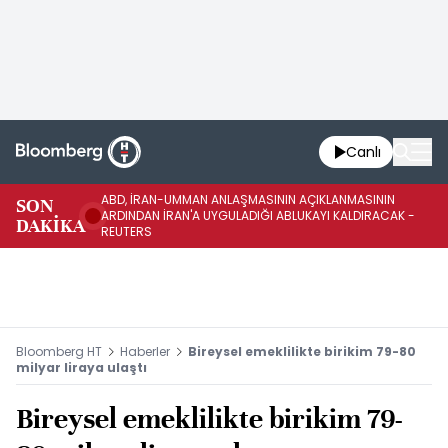
Canlı
ABD, İRAN-UMMAN ANLAŞMASININ AÇIKLANMASININ
AB
SON
ARDINDAN İRAN'A UYGULADIĞI ABLUKAYI KALDIRACAK -
GE
DAKİKA
REUTERS
UY
Bloomberg HT
Haberler
Bireysel emeklilikte birikim 79-80
milyar liraya ulaştı
Bireysel emeklilikte birikim 79-