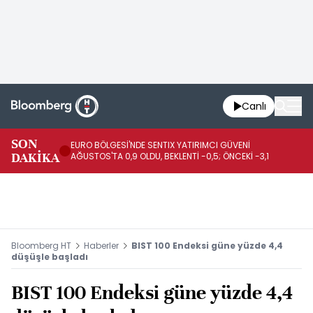
Canlı
SON
EURO BÖLGESİ'NDE SENTIX YATIRIMCI GÜVENİ
İR
DAKİKA
AĞUSTOS'TA 0,9 OLDU, BEKLENTİ -0,5; ÖNCEKİ -3,1
DE
Bloomberg HT
Haberler
BIST 100 Endeksi güne yüzde 4,4
düşüşle başladı
BIST 100 Endeksi güne yüzde 4,4