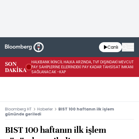
Canlı
HALKBANK İKİNCİL HALKA ARZINDA, TVF DIŞINDAKİ MEVCUT
HA
SON
PAY SAHİPLERİNE ELLERİNDEKİ PAY KADAR TAHSİSAT İMKANI
KO
DAKİKA
SAĞLANACAK -KAP
-K
Bloomberg HT
Haberler
BIST 100 haftanın ilk işlem
gününde geriledi
BIST 100 haftanın ilk işlem