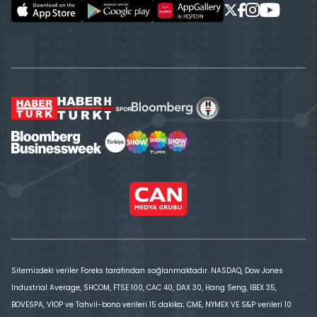
Sitemizdeki veriler Foreks tarafından sağlanmaktadır. NASDAQ, Dow Jones
Industrial Average, SHCOM, FTSE 100, CAC 40, DAX 30, Hang Seng, IBEX 35,
BOVESPA, VİOP ve Tahvil-bono verileri 15 dakika; CME, NYMEX VE S&P verileri 10