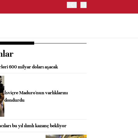
TRUMP: WARSH OLDUKÇA 
nlar
rleri 600 milyar doları aşacak
İsviçre Maduro'nun varlıklarını
dondurdu
cıları bu yıl ılımlı kazanç bekliyor