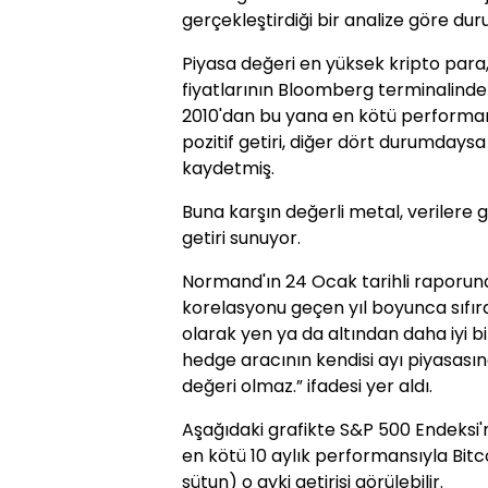
gerçekleştirdiği bir analize göre dur
Piyasa değeri en yüksek kripto para,
fiyatlarının Bloomberg terminalin
2010'dan bu yana en kötü performans
pozitif getiri, diğer dört durumdaysa
kaydetmiş.
Buna karşın değerli metal, verilere 
getiri sunuyor.
Normand'ın 24 Ocak tarihli raporunda
korelasyonu geçen yıl boyunca sıfıra
olarak yen ya da altından daha iyi b
hedge aracının kendisi ayı piyasası
değeri olmaz.” ifadesi yer aldı.
Aşağıdaki grafikte S&P 500 Endeksi'
en kötü 10 aylık performansıyla Bitco
sütun) o ayki getirisi görülebilir.