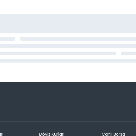
rı
Döviz Kurları
Canlı Borsa