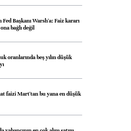
 Fed Başkanı Warsh'a: Faiz kararı
na bağlı değil
luk oranlarında beş yılın düşük
yı
t faizi Mart'tan bu yana en düşük
 yabancının en çok alım satım