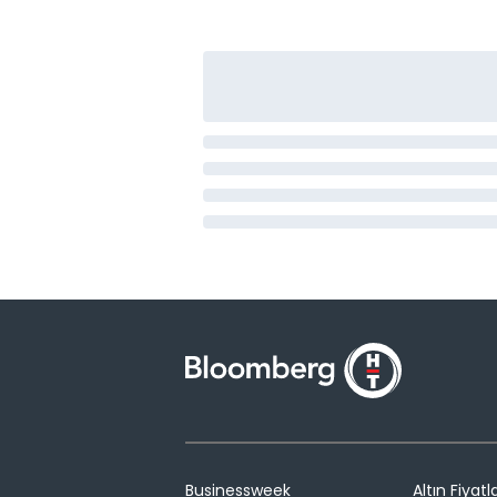
Businessweek
Altın Fiyatla