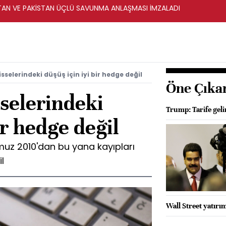
STAN VE PAKİSTAN ÜÇLÜ SAVUNMA ANLAŞMASI İMZALADI
sselerindeki düşüş için iyi bir hedge değil
Öne Çıka
selerindeki
Trump: Tarife geli
ir hedge değil
muz 2010'dan bu yana kayıpları
l
Wall Street yatırım