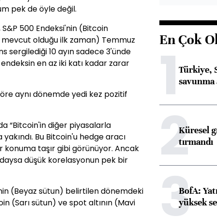
um pek de öyle değil.
 S&P 500 Endeksi'nin (Bitcoin
En Çok O
de mevcut olduğu ilk zaman) Temmuz
1
 sergilediği 10 ayın sadece 3'ünde
 endeksin en az iki katı kadar zarar
Türkiye, 
savunma 
göre aynı dönemde yedi kez pozitif
2
 “Bitcoin'in diğer piyasalarla
Küresel gı
 yakındı. Bu Bitcoin'u hedge aracı
tırmandı
ir konuma taşır gibi görünüyor. Ancak
ndaysa düşük korelasyonun pek bir
3
BofA: Yatı
nin (Beyaz sütun) belirtilen dönemdeki
yüksek se
in (Sarı sütun) ve spot altının (Mavi