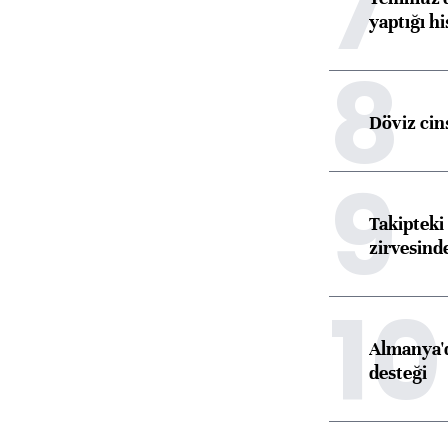
7
yaptığı hi
8
Döviz cins
9
Takipteki 
zirvesind
10
Almanya'd
desteği