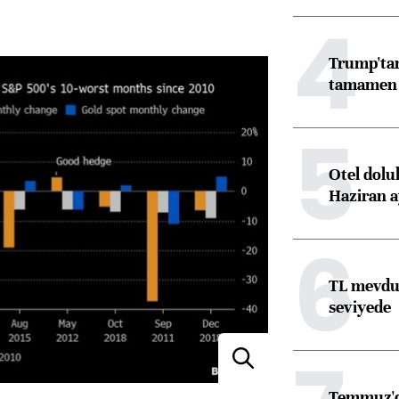
4
Trump'tan
tamamen o
5
Otel dolu
Haziran a
6
TL mevdua
seviyede
Temmuz'da