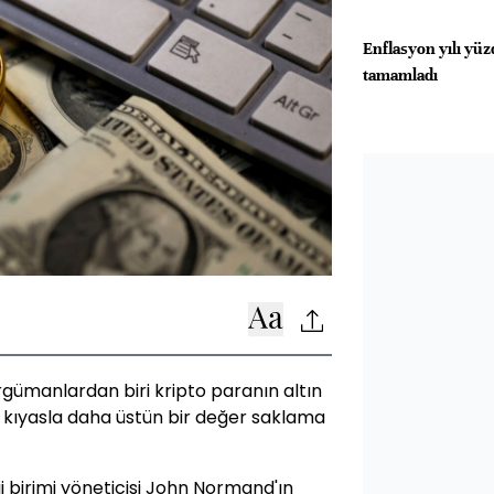
Enflasyon yılı yüz
tamamladı
argümanlardan biri kripto paranın altın
 kıyasla daha üstün bir değer saklama
i birimi yöneticisi John Normand'ın