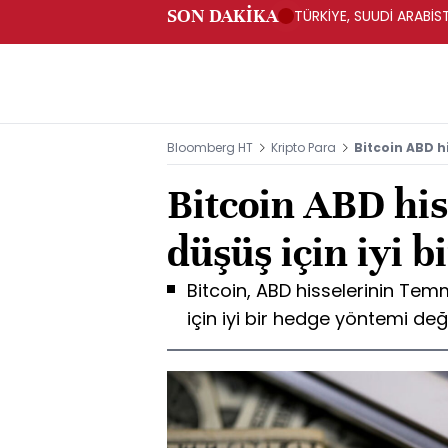
SON DAKİKA
TÜRKİYE, SUUDİ ARABİ
Bloomberg HT
Kripto Para
Bitcoin ABD hi
Bitcoin ABD his
düşüş için iyi b
Bitcoin, ABD hisselerinin Tem
için iyi bir hedge yöntemi deği