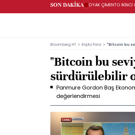
SON DAKİKA
OYAK ÇİMENTO İKİNCİ Ç
Bloomberg HT
Kripto Para
"Bitcoin bu s
"Bitcoin bu sev
sürdürülebilir 
Panmure Gordon Baş Ekonomis
değerlendirmesi