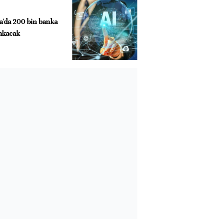
a'da 200 bin banka
rakacak