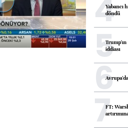
4
Videoyu
Yabancı h
döndü
Oynat
5
Trump'ın 
iddiası
6
Avrupa'da
7
FT: Warsh
artırımın