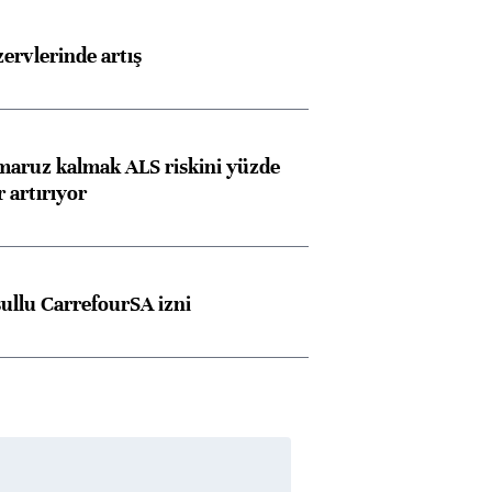
rvlerinde artış
 maruz kalmak ALS riskini yüzde
 artırıyor
şullu CarrefourSA izni