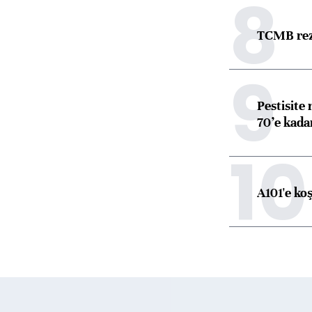
8
TCMB reze
9
Pestisite
70’e kadar
10
A101'e ko