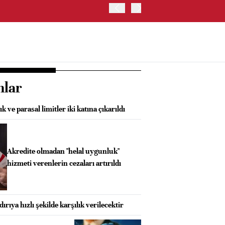
İRAN VE UMMAN, HÜRMÜZ 
OLUŞTURMAYI PLANLIYOR
nlar
k ve parasal limitler iki katına çıkarıldı
Akredite olmadan "helal uygunluk"
hizmeti verenlerin cezaları artırıldı
dırıya hızlı şekilde karşılık verilecektir