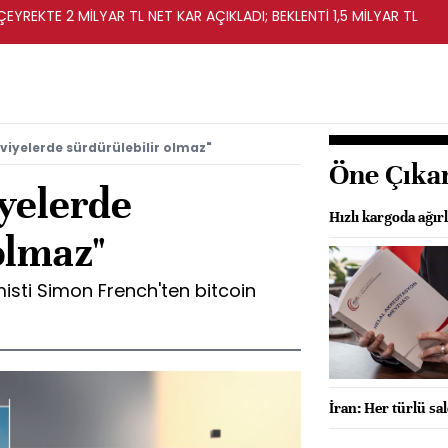
EYREKTE 2 MİLYAR TL NET KAR AÇIKLADI; BEKLENTİ 1,5 MİLYAR TL
eviyelerde sürdürülebilir olmaz"
Öne Çıka
iyelerde
Hızlı kargoda ağırlı
olmaz"
ti Simon French'ten bitcoin
İran: Her türlü sal