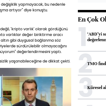
e değişiklik yapmayacak, bu nedenle
şma artıyor" diye konuştu.
En Çok O
1
 değil, 'kripto varlık' olarak gördüğünü
‘ABD’yi s
pto varlıklar değer biriktirme aracı
değerlen
 altın gibi duygusal bağlanma söz
viyelerde sürdürülebilir olmayacağını
2
nüyorum" değerlendirmesini yaptı.
sizlik yaşanabileceğine de dikkat çekti.
TMO fındık
3
Küresel a