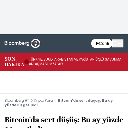
Canlı
SON
TÜRKİYE, SUUDİ ARABİSTAN VE PAKİSTAN ÜÇLÜ SAVUNMA
TR
DAKİKA
ANLAŞMASI İMZALADI
BN
Bloomberg HT
Kripto Para
Bitcoin'da sert düşüş: Bu ay
yüzde 30 geriledi
Bitcoin'da sert düşüş: Bu ay yüzde