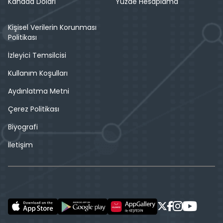
Kanada Doları
Yüzde Hesaplama
Kişisel Verilerin Korunması
Politikası
İzleyici Temsilcisi
Kullanım Koşulları
Aydınlatma Metni
Çerez Politikası
Biyografi
İletişim