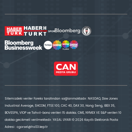
Sitemizdeki veriler Foreks tarafından sağlanmaktadır. NASDAQ, Dow Jones
Industrial Average, SHCOM, FTSE 100, CAC 40, DAX 30, Hang Seng, IBEX 35,
BOVESPA, VİOP ve Tahvil-bono verileri 15 dakika; CME, NYMEX VE S&P verileri 10
dakika gecikmeli verilmektedir. YASAL UYARI © 2026 Kayıtlı Elektronik Posta
Adresi : cgorsel@hs03.kep.tr