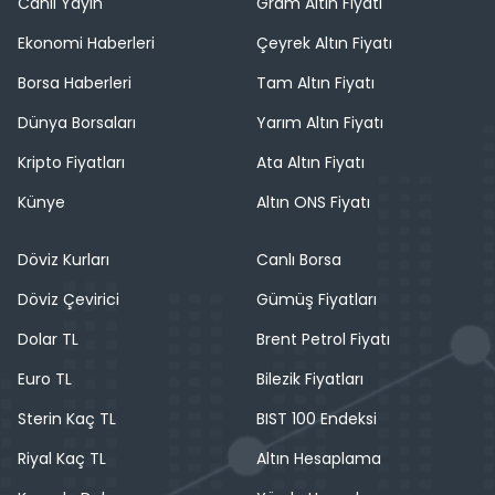
Canlı Yayın
Gram Altın Fiyatı
Ekonomi Haberleri
Çeyrek Altın Fiyatı
Borsa Haberleri
Tam Altın Fiyatı
Dünya Borsaları
Yarım Altın Fiyatı
Kripto Fiyatları
Ata Altın Fiyatı
Künye
Altın ONS Fiyatı
Döviz Kurları
Canlı Borsa
Döviz Çevirici
Gümüş Fiyatları
Dolar TL
Brent Petrol Fiyatı
Euro TL
Bilezik Fiyatları
Sterin Kaç TL
BIST 100 Endeksi
Riyal Kaç TL
Altın Hesaplama