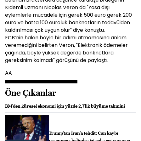
Kıdemli Uzmanı Nicolas Veron da "Yasa dışı
eylemlerle mücadele için gerek 500 euro gerek 200
euro ve hatta 100 euroluk banknotların tedavülden
kaldırılması çok uygun olur" diye konuştu.
ECB’nin halen böyle bir adımı atmamasına anlam
veremediğini belirten Veron, "Elektronik ödemeler
çağında, böyle yüksek değerde banknotlara
gereksinim kalmadı" görüşünü de paylaştı.
AA
Öne Çıkanlar
BM'den küresel ekonomi için yüzde 2,7'lik büyüme tahmini
Trump'tan İran'a tehdit: Can kaybı
yaşanması halinde sizi çok sert vururuz