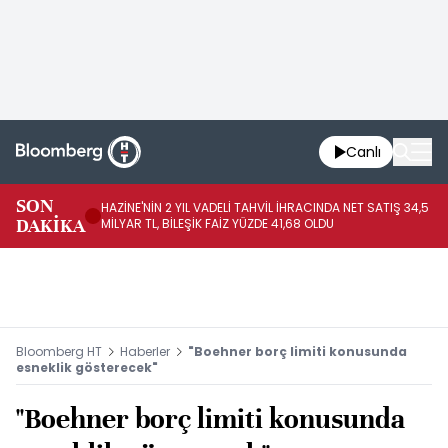
Canlı
SON
HAZİNE'NİN 2 YIL VADELİ TAHVİL İHRACINDA NET SATIŞ 34,5
RO
DAKİKA
MİLYAR TL, BİLEŞİK FAİZ YÜZDE 41,68 OLDU
PA
Bloomberg HT
Haberler
"Boehner borç limiti konusunda
esneklik gösterecek"
"Boehner borç limiti konusunda