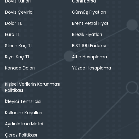
Döviz Kurları
Canlı Borsa
Döviz Çevirici
Gümüş Fiyatları
Dolar TL
Brent Petrol Fiyatı
Euro TL
Bilezik Fiyatları
Sterin Kaç TL
BIST 100 Endeksi
Riyal Kaç TL
Altın Hesaplama
Kanada Doları
Yüzde Hesaplama
Kişisel Verilerin Korunması
Politikası
İzleyici Temsilcisi
Kullanım Koşulları
Aydınlatma Metni
Çerez Politikası