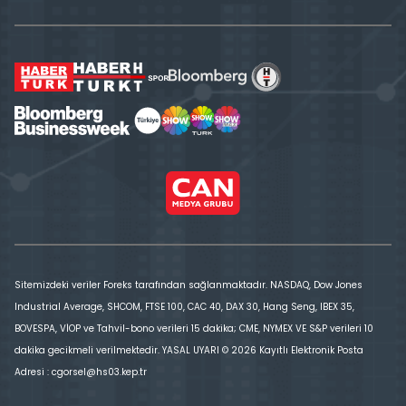
Sitemizdeki veriler Foreks tarafından sağlanmaktadır. NASDAQ, Dow Jones
Industrial Average, SHCOM, FTSE 100, CAC 40, DAX 30, Hang Seng, IBEX 35,
BOVESPA, VİOP ve Tahvil-bono verileri 15 dakika; CME, NYMEX VE S&P verileri 10
dakika gecikmeli verilmektedir. YASAL UYARI © 2026 Kayıtlı Elektronik Posta
Adresi : cgorsel@hs03.kep.tr