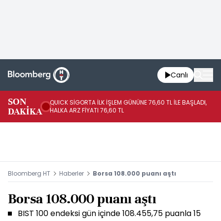
Canlı
SON
QUICK SİGORTA İLK İŞLEM GÜNÜNE 76,60 TL İLE BAŞLADI,
BI
DAKİKA
HALKA ARZ FİYATI 76,60 TL
PU
Bloomberg HT
Haberler
Borsa 108.000 puanı aştı
Borsa 108.000 puanı aştı
BIST 100 endeksi gün içinde 108.455,75 puanla 15