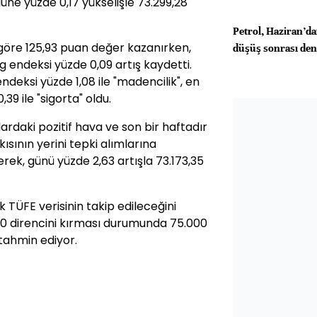
üne yüzde 0,17 yükselişle 73.299,28
Petrol, Haziran’da
göre 125,93 puan değer kazanırken,
düşüş sonrası den
g endeksi yüzde 0,09 artış kaydetti.
ndeksi yüzde 1,08 ile "madencilik", en
39 ile "sigorta" oldu.
ardaki pozitif hava ve son bir haftadır
ısının yerini tepki alımlarına
rek, günü yüzde 2,63 artışla 73.173,35
 TÜFE verisinin takip edileceğini
400 direncini kırması durumunda 75.000
tahmin ediyor.