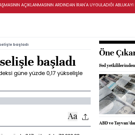
ŞMASININ AÇIKLANMASININ ARDINDAN İRAN'A UYGULADIĞI ABLUKAYI
elişle başladı
Öne Çıka
elişle başladı
Fed yetkililerinden
deksi güne yüzde 0,17 yükselişle
ABD ve Tayvan’dan 