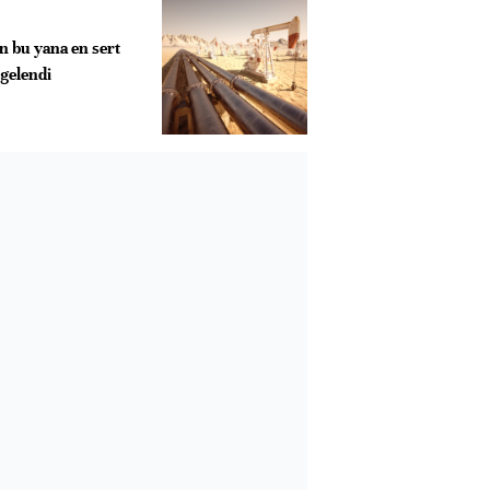
n bu yana en sert
gelendi