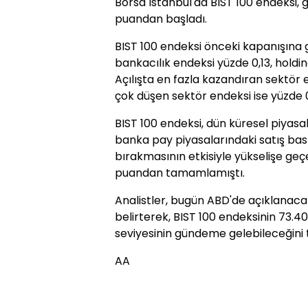
Borsa İstanbul'da BIST 100 endeksi, g
puandan başladı.
BIST 100 endeksi önceki kapanışına 
bankacılık endeksi yüzde 0,13, holdin
Açılışta en fazla kazandıran sektör e
çok düşen sektör endeksi ise yüzde 0,
BIST 100 endeksi, dün küresel piyasal
banka pay piyasalarındaki satış bask
bırakmasının etkisiyle yükselişe geçe
puandan tamamlamıştı.
Analistler, bugün ABD'de açıklanacak
belirterek, BIST 100 endeksinin 73.
seviyesinin gündeme gelebileceğini 
AA