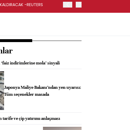
 KALDIRACAK -REUTERS
ABD DIŞİŞLERİ BAKANLIĞI
UYGULANACAK
nlar
 ‘faiz indirimlerine mola’ sinyali
Japonya Maliye Bakanı’ndan yen uyarısı:
Tüm seçenekler masada
tarife ve çip yatırımı anlaşması