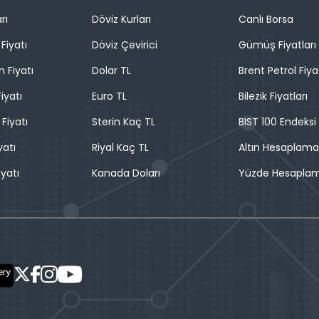
rı
Döviz Kurları
Canlı Borsa
Fiyatı
Döviz Çevirici
Gümüş Fiyatları
n Fiyatı
Dolar TL
Brent Petrol Fiya
iyatı
Euro TL
Bilezik Fiyatları
 Fiyatı
Sterin Kaç TL
BIST 100 Endeksi
yatı
Riyal Kaç TL
Altın Hesaplama
iyatı
Kanada Doları
Yüzde Hesapla