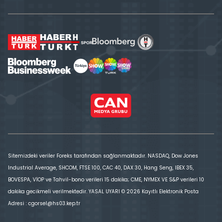
Sitemizdeki veriler Foreks tarafından sağlanmaktadır. NASDAQ, Dow Jones
Industrial Average, SHCOM, FTSE 100, CAC 40, DAX 30, Hang Seng, IBEX 35,
BOVESPA, VİOP ve Tahvil-bono verileri 15 dakika; CME, NYMEX VE S&P verileri 10
dakika gecikmeli verilmektedir. YASAL UYARI © 2026 Kayıtlı Elektronik Posta
Adresi : cgorsel@hs03.kep.tr