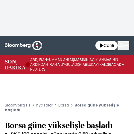
Canlı
ABD, İRAN-UMMAN ANLAŞMASININ AÇIKLANMASININ
AB
SON
ARDINDAN İRAN'A UYGULADIĞI ABLUKAYI KALDIRACAK -
GE
DAKİKA
REUTERS
UY
Bloomberg HT
Piyasalar
Borsa
Borsa güne yükselişle
başladı
Borsa güne yükselişle başladı