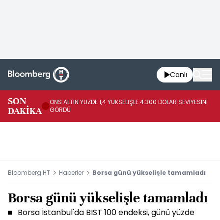
Canlı
SK
SON
ONS ALTIN YÜZDE 1,4 YÜKSELİŞLE 4.300 DOLAR SEVİYESİNİ
GE
DAKİKA
GÖRDÜ
DO
Bloomberg HT
Haberler
Borsa günü yükselişle tamamladı
Borsa günü yükselişle tamamladı
Borsa İstanbul'da BIST 100 endeksi, günü yüzde