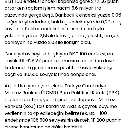
BIST 100 endeksi önceki kapanışa göre 277,56 puan
artarken toplam işlem hacmi 5,6 milyar lira
düzeyinde gerçekleşti. Bankacılık endeksi yüzde 0,06
değer kaybederken, holding endeksi yüzde 0,27 artış
kaydetti. Sektör endeksleri arasında en fazla
yükselen yüzde 2,88 ile kimya, petrol, plastik, en çok
gerileyen ise yüzde 2,03 ile iletişim oldu.
Güne yatay seyirle başlayan BIST 100 endeksi, en
düşük 109.628,27 puanı görmesinin ardından döviz
kurlarındaki gerilemenin pozitif etkisiyle yükselişe
geçti ve 110.500 seviyelerinde dengelendi.
Analistler, yarın yurt içinde Türkiye Cumhuriyet
Merkez Bankası (TCMB) Para Politikası Kurulu (PPK)
toplantı özetinin, yurt dışında ise Japonya Merkez
Bankası (BoJ) faiz kararı ve ABD 3. çeyrek büyüme
verilerinin takip edileceğini belirterek, BIST 100
endeksinde 108.500 seviyesinin destek, 111.200 puanın
direnç konumuna geldiğini kaydetti.