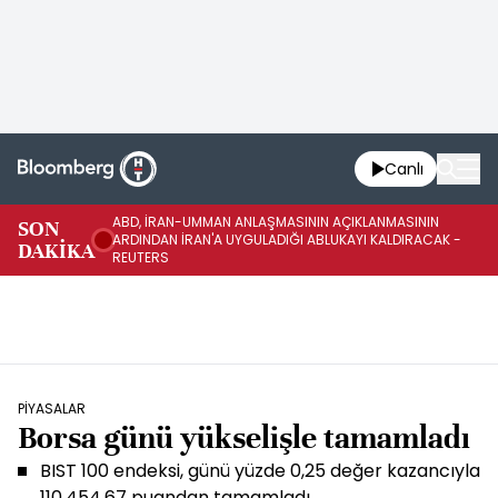
Canlı
ABD, İRAN-UMMAN ANLAŞMASININ AÇIKLANMASININ
AB
SON
ARDINDAN İRAN'A UYGULADIĞI ABLUKAYI KALDIRACAK -
GE
DAKİKA
REUTERS
UY
PİYASALAR
Borsa günü yükselişle tamamladı
BIST 100 endeksi, günü yüzde 0,25 değer kazancıyla
110.454,67 puandan tamamladı