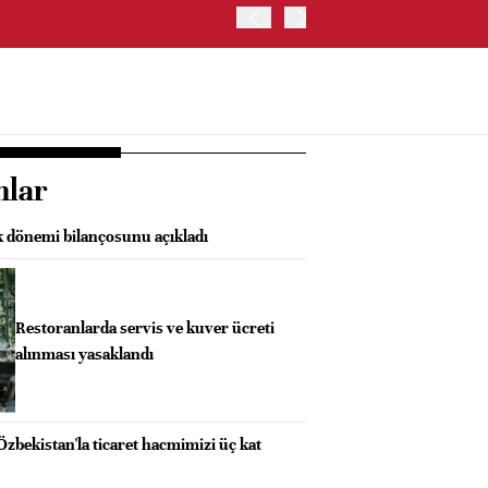
OYAK ÇİMENTO İKİNCİ ÇEY
nlar
k dönemi bilançosunu açıkladı
Restoranlarda servis ve kuver ücreti
alınması yasaklandı
Özbekistan'la ticaret hacmimizi üç kat