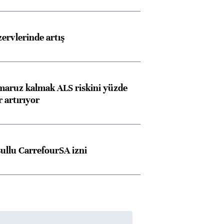
rvlerinde artış
 maruz kalmak ALS riskini yüzde
 artırıyor
şullu CarrefourSA izni