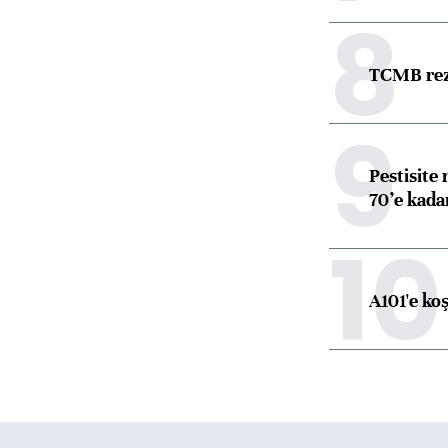
8
TCMB reze
9
Pestisite
70’e kadar
10
A101'e ko