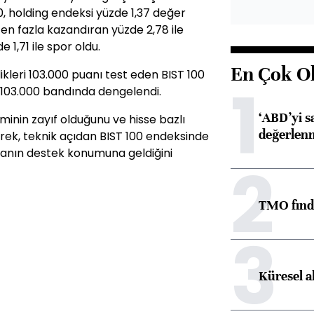
, holding endeksi yüzde 1,37 değer
en fazla kazandıran yüzde 2,78 ile
 1,71 ile spor oldu.
En Çok O
dikleri 103.000 puanı test eden BIST 100
1
0-103.000 bandında dengelendi.
‘ABD’yi s
minin zayıf olduğunu ve hisse bazlı
değerlen
erek, teknik açıdan BIST 100 endeksinde
puanın destek konumuna geldiğini
2
TMO fındık
3
Küresel a