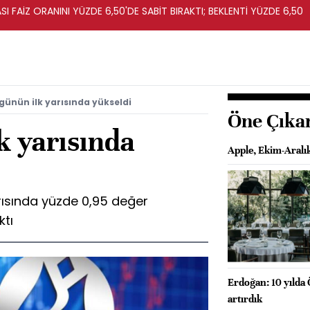
I FAİZ ORANINI YÜZDE 6,50'DE SABİT BIRAKTI; BEKLENTİ YÜZDE 6,50
günün ilk yarısında yükseldi
Öne Çıka
k yarısında
Apple, Ekim-Aralı
arısında yüzde 0,95 değer
ktı
Erdoğan: 10 yılda 
artırdık