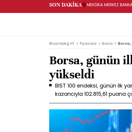
SON DAKİKA
MEKSİKA MERKEZ BANKAS
Bloomberg HT
Piyasalar
Borsa
Borsa, 
Borsa, günün il
yükseldi
BIST 100 endeksi, günün ilk y
kazancıyla 102.815,61 puana çı