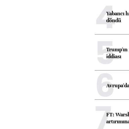
4
Yabancı h
döndü
5
Trump'ın 
iddiası
6
Avrupa'da
7
FT: Warsh
artırımın