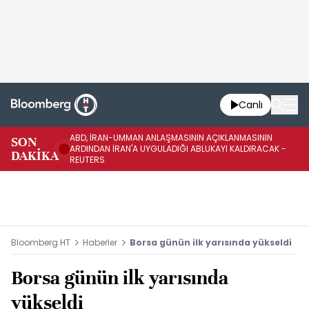
Canlı
ABD, İRAN-UMMAN ANLAŞMASININ AÇIKLANMASININ
AB
SON
ARDINDAN İRAN'A UYGULADIĞI ABLUKAYI KALDIRACAK -
GE
DAKİKA
REUTERS
UY
Bloomberg HT
Haberler
Borsa günün ilk yarısında yükseldi
Borsa günün ilk yarısında
yükseldi