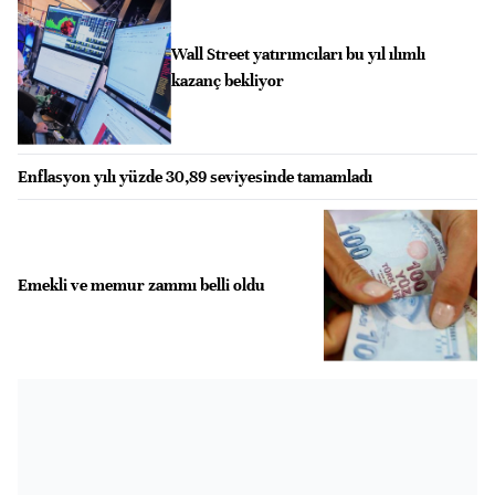
Wall Street yatırımcıları bu yıl ılımlı
kazanç bekliyor
Enflasyon yılı yüzde 30,89 seviyesinde tamamladı
Emekli ve memur zammı belli oldu