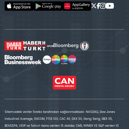
Sitemizdeki veriler Foreks tarafından sağlanmaktadır. NASDAQ, Dow Jones
Industrial Average, SHCOM, FTSE 100, CAC 40, DAX 30, Hang Seng, IBEX 35,
BOVESPA, VİOP ve Tahvil-bono verileri 15 dakika; CME, NYMEX VE S&P verileri 10