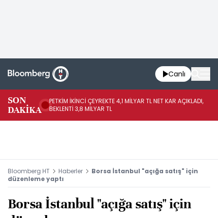
Canlı
SON
PETKİM İKİNCİ ÇEYREKTE 4,1 MİLYAR TL NET KAR AÇIKLADI,
İR
DAKİKA
BEKLENTİ 3,8 MİLYAR TL
UY
Bloomberg HT
Haberler
Borsa İstanbul "açığa satış" için
düzenleme yaptı
Borsa İstanbul "açığa satış" için