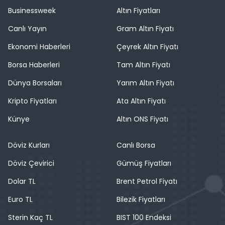
Businessweek
Altın Fiyatları
Canlı Yayın
Gram Altın Fiyatı
Ekonomi Haberleri
Çeyrek Altın Fiyatı
Borsa Haberleri
Tam Altın Fiyatı
Dünya Borsaları
Yarım Altın Fiyatı
Kripto Fiyatları
Ata Altın Fiyatı
Künye
Altın ONS Fiyatı
Döviz Kurları
Canlı Borsa
Döviz Çevirici
Gümüş Fiyatları
Dolar TL
Brent Petrol Fiyatı
Euro TL
Bilezik Fiyatları
Sterin Kaç TL
BIST 100 Endeksi