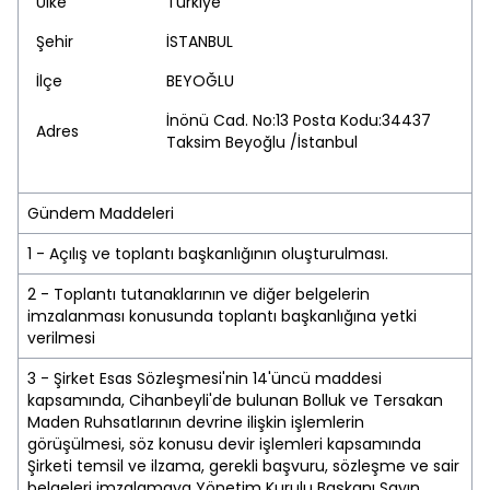
Ülke
Türkiye
Şehir
İSTANBUL
İlçe
BEYOĞLU
İnönü Cad. No:13 Posta Kodu:34437
Adres
Taksim Beyoğlu /İstanbul
Gündem Maddeleri
1 - Açılış ve toplantı başkanlığının oluşturulması.
2 - Toplantı tutanaklarının ve diğer belgelerin
imzalanması konusunda toplantı başkanlığına yetki
verilmesi
3 - Şirket Esas Sözleşmesi'nin 14'üncü maddesi
kapsamında, Cihanbeyli'de bulunan Bolluk ve Tersakan
Maden Ruhsatlarının devrine ilişkin işlemlerin
görüşülmesi, söz konusu devir işlemleri kapsamında
Şirketi temsil ve ilzama, gerekli başvuru, sözleşme ve sair
belgeleri imzalamaya Yönetim Kurulu Başkanı Sayın