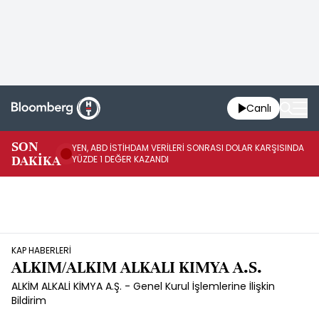
Canlı
SON
YEN, ABD İSTİHDAM VERİLERİ SONRASI DOLAR KARŞISINDA
AB
DAKİKA
YÜZDE 1 DEĞER KAZANDI
YÜ
KAP HABERLERİ
ALKIM/ALKIM ALKALI KIMYA A.S.
ALKİM ALKALİ KİMYA A.Ş. - Genel Kurul İşlemlerine İlişkin
Bildirim