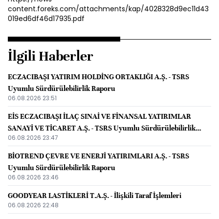
content.foreks.com/attachments/kap/4028328d9ec11d43
019ed6df46d17935.pdf
İlgili Haberler
ECZACIBAŞI YATIRIM HOLDİNG ORTAKLIĞI A.Ş. - TSRS
Uyumlu Sürdürülebilirlik Raporu
06.08.2026 23:51
EİS ECZACIBAŞI İLAÇ SINAİ VE FİNANSAL YATIRIMLAR
SANAYİ VE TİCARET A.Ş. - TSRS Uyumlu Sürdürülebilirlik
06.08.2026 23:47
Raporu
BİOTREND ÇEVRE VE ENERJİ YATIRIMLARI A.Ş. - TSRS
Uyumlu Sürdürülebilirlik Raporu
06.08.2026 23:46
GOODYEAR LASTİKLERİ T.A.Ş. - İlişkili Taraf İşlemleri
06.08.2026 22:48