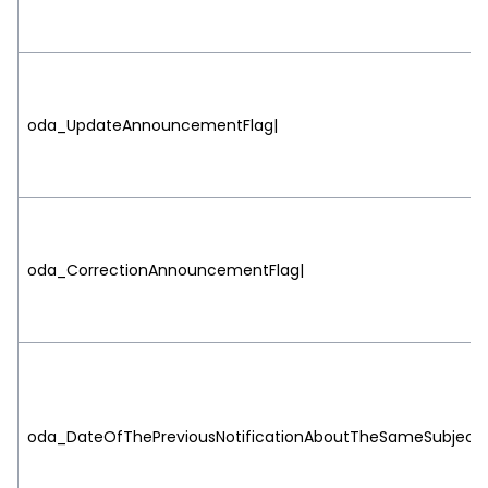
oda_UpdateAnnouncementFlag|
oda_CorrectionAnnouncementFlag|
oda_DateOfThePreviousNotificationAboutTheSameSubject|