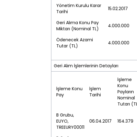
Yönetim Kurulu Karar
15.02.2017
Tarihi
Geri Alıma Konu Pay
4.000.000
Miktarı (Nominal TL)
Ödenecek Azami
4.000.000
Tutar (TL)
Geri Alım İşlemlerinin Detayları
İşleme
Konu
İşleme Konu
İşlem
Payların
Pay
Tarihi
Nominal
Tutarı (T
B Grubu,
EUYO,
06.04.2017
164.379
TREEURY00011