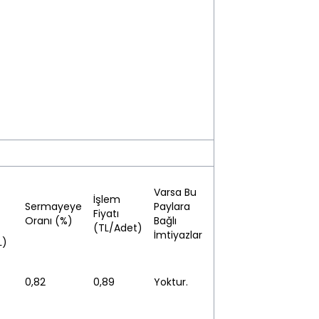
Varsa Bu
İşlem
Sermayeye
Paylara
Fiyatı
Oranı (%)
Bağlı
(TL/Adet)
İmtiyazlar
L)
0,82
0,89
Yoktur.