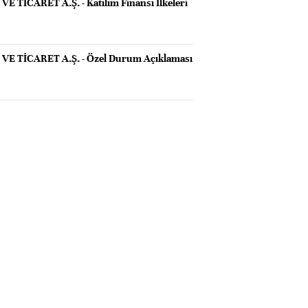
E TİCARET A.Ş. - Katılım Finansı İlkeleri
VE TİCARET A.Ş. - Özel Durum Açıklaması