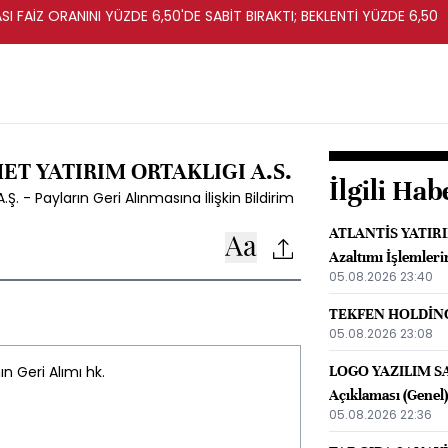
I FAİZ ORANINI YÜZDE 6,50'DE SABİT BIRAKTI; BEKLENTİ YÜZDE 6,50
T YATIRIM ORTAKLIGI A.S.
İlgili Hab
 - Payların Geri Alınmasına İlişkin Bildirim
ATLANTİS YATIRIM
Azaltımı İşlemlerin
05.08.2026 23:40
TEKFEN HOLDİNG A
05.08.2026 23:08
ın Geri Alımı hk.
LOGO YAZILIM SA
Açıklaması (Genel)
05.08.2026 22:36