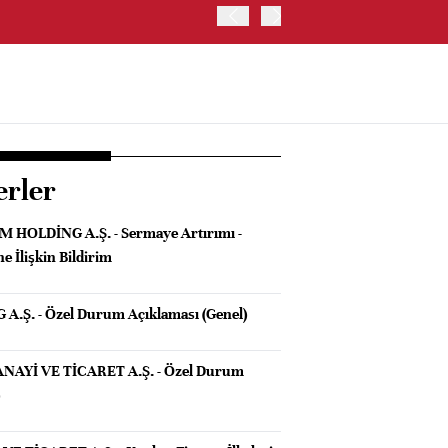
OYAK ÇİMENTO İKİNCİ ÇEY
erler
 HOLDİNG A.Ş. - Sermaye Artırımı -
e İlişkin Bildirim
.Ş. - Özel Durum Açıklaması (Genel)
NAYİ VE TİCARET A.Ş. - Özel Durum