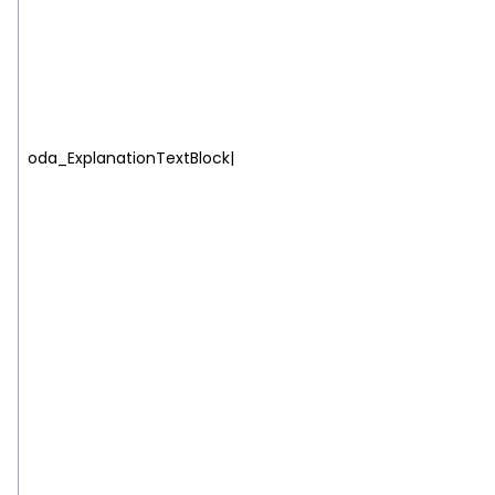
oda_ExplanationTextBlock|