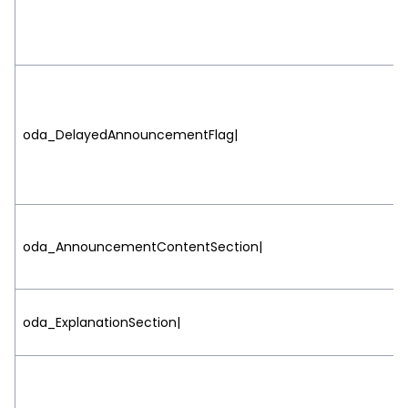
oda_DelayedAnnouncementFlag|
oda_AnnouncementContentSection|
oda_ExplanationSection|