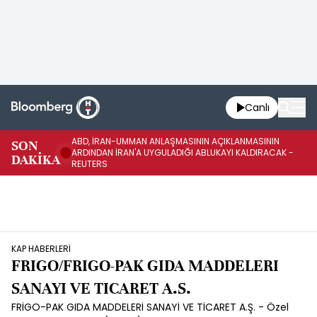
Canlı
ABD, İRAN-UMMAN ANLAŞMASININ AÇIKLANMASININ
AB
SON
ARDINDAN İRAN'A UYGULADIĞI ABLUKAYI KALDIRACAK -
GE
DAKİKA
REUTERS
UY
KAP HABERLERİ
FRIGO/FRIGO-PAK GIDA MADDELERI
SANAYI VE TICARET A.S.
FRİGO-PAK GIDA MADDELERİ SANAYİ VE TİCARET A.Ş. - Özel