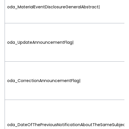
oda_MaterialEventDisclosureGeneralAbstract|
oda_UpdateAnnouncementFlag|
oda_CorrectionAnnouncementFlag|
oda_DateOfThePreviousNotificationAboutTheSameSubject|