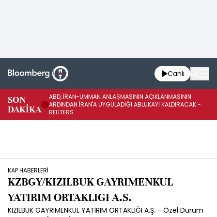
Canlı
ABD, İRAN-UMMAN ANLAŞMASININ AÇIKLANMASININ
AB
SON
ARDINDAN İRAN'A UYGULADIĞI ABLUKAYI KALDIRACAK -
GE
DAKİKA
REUTERS
UY
KAP HABERLERİ
KZBGY/KIZILBUK GAYRIMENKUL
YATIRIM ORTAKLIGI A.S.
KIZILBÜK GAYRİMENKUL YATIRIM ORTAKLIĞI A.Ş. - Özel Durum