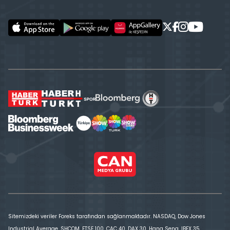
Sitemizdeki veriler Foreks tarafından sağlanmaktadır. NASDAQ, Dow Jones
Industrial Average, SHCOM, FTSE 100, CAC 40, DAX 30, Hang Seng, IBEX 35,