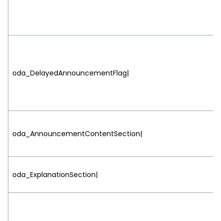
oda_DelayedAnnouncementFlag|
oda_AnnouncementContentSection|
oda_ExplanationSection|