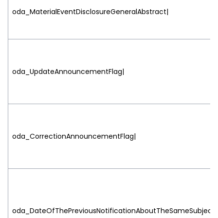
oda_MaterialEventDisclosureGeneralAbstract|
oda_UpdateAnnouncementFlag|
oda_CorrectionAnnouncementFlag|
oda_DateOfThePreviousNotificationAboutTheSameSubject|