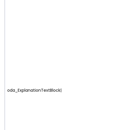
oda_ExplanationTextBlock|