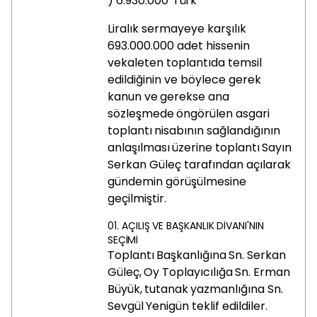
)
6.930.000
Türk
Liralık sermayeye karşılık
693.000.000 adet hissenin
vekaleten toplantıda temsil
edildiğinin ve böylece gerek
kanun ve
gerekse
ana
sözleşmede
öngörülen
asgari
toplantı
nisabının
sağlandığının
anlaşılması
üzerine
toplantı
Sayın
Serkan Güleç tarafından açılarak
gündemin görüşülmesine
geçilmiştir.
01.
AÇILIŞ
VE
BAŞKANLIK
DİVANI'NIN
SEÇİMİ
Toplantı
Başkanlığına
Sn.
Serkan
Güleç,
Oy
Toplayıcılığa
Sn.
Erman
Büyük,
tutanak
yazmanlığına
Sn.
Sevgül
Yenigün teklif edildiler.