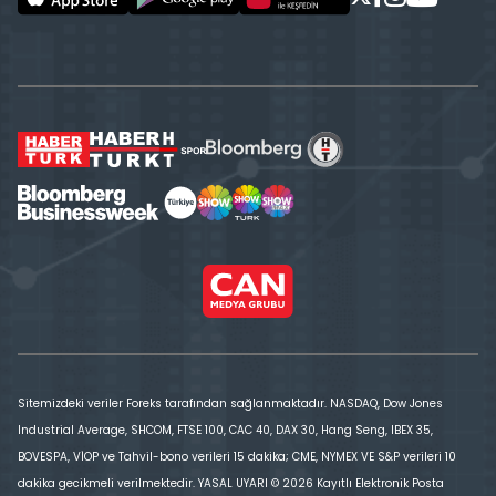
Sitemizdeki veriler Foreks tarafından sağlanmaktadır. NASDAQ, Dow Jones
Industrial Average, SHCOM, FTSE 100, CAC 40, DAX 30, Hang Seng, IBEX 35,
BOVESPA, VİOP ve Tahvil-bono verileri 15 dakika; CME, NYMEX VE S&P verileri 10
dakika gecikmeli verilmektedir. YASAL UYARI © 2026 Kayıtlı Elektronik Posta