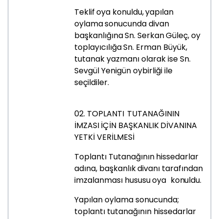
Teklif
oya
konuldu,
yapılan
oylama
sonucunda
divan
başkanlığına
Sn.
Serkan
Güleç,
oy
toplayıcılığa
Sn.
Erman Büyük,
tutanak yazmanı olarak ise Sn.
Sevgül Yenigün oybirliği ile
seçildiler.
02.
TOPLANTI
TUTANAĞININ
İMZASI
İÇİN
BAŞKANLIK
DİVANINA
YETKİ VERİLMESİ
Toplantı
Tutanağının
hissedarlar
adına,
başkanlık
divanı
tarafından
imzalanması
hususu
oya
konuldu.
Yapılan oylama sonucunda;
toplantı tutanağının hissedarlar