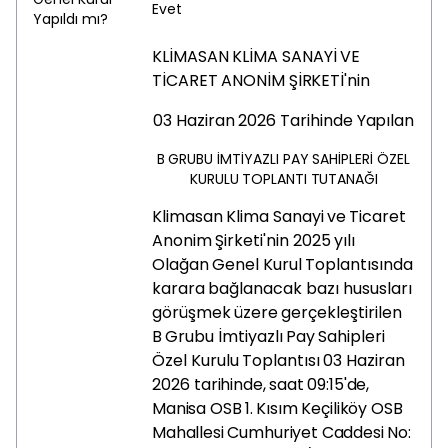
Evet
Yapıldı mı?
KLİMASAN
KLİMA
SANAYİ
VE
TİCARET
ANONİM
ŞİRKETİ'nin
03
Haziran
2026
Tarihinde
Yapılan
B
GRUBU
İMTİYAZLI
PAY
SAHİPLERİ ÖZEL
KURULU
TOPLANTI
TUTANAĞI
Klimasan
Klima
Sanayi
ve
Ticaret
Anonim
Şirketi'nin
2025
yılı
Olağan
Genel
Kurul
Toplantısında
karara
bağlanacak bazı
hususları
görüşmek
üzere
gerçekleştirilen
B
Grubu
İmtiyazlı
Pay
Sahipleri
Özel
Kurulu
Toplantısı
03
Haziran
2026
tarihinde,
saat
09:15'de,
Manisa
OSB
1.
Kısım
Keçiliköy
OSB
Mahallesi
Cumhuriyet
Caddesi
No: