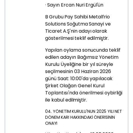
·
Sayın
Ercan
Nuri
Ergül'ün
B
Grubu
Pay
Sahibi
Metalfrio
Solutions
Soğutma
Sanayi
ve
Ticaret
A.Ş'nin
adayı
olarak
gösterilmesi
teklif
edilmiştir.
Yapılan oylama sonucunda teklif
edilen adayın Bağımsız Yönetim
Kurulu Üyeliğine bir yıl süreyle
seçilmesinin 03 Haziran 2026
günü Saat: 10:00'da yapılacak
Şirket Olağan Genel Kurul
Toplantısı'nda önerilmesi oybirliği
ile kabul
edilmiştir.
04.
YÖNETİM
KURULU'NUN
2025
YILI
NET
DÖNEM
KARI
HAKKINDAKİ
ÖNERİSİNİN
ONAYI