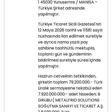
1
45030
Yunusemre
/
MANİSA
–
Türkiye
Şirket
adresinde
yapılmıştır.
Türkiye Ticaret Sicili Gazetesi'nin
12 Mayıs 2026 tarihli ve 11581 sayılı
nüshasında ilan edilmek suretiyle
ve ayrıca nama yazılı pay
sahibine taahhütlü mektupla,
toplantı gün ve gündeminin
bildirilmesi suretiyle süresi içinde
yapılmıştır.
Hazirun cetvelinin tetkikinden,
şirketin toplam 79.200.000.- Türk
Liralık sermayesine tekabül eden
7.920.000.000.- adet
hisseden;
B
GRUBU
(
METALFRIO
SOLUTIONS
SOĞUTMA
SANAYİ
VE
TİCARET
A.Ş.