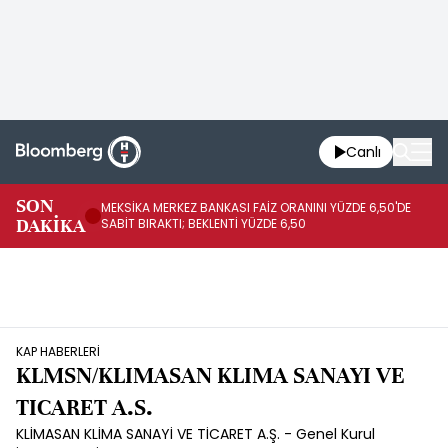
Canlı
SON
MEKSİKA MERKEZ BANKASI FAİZ ORANINI YÜZDE 6,50'DE
OY
DAKİKA
SABİT BIRAKTI; BEKLENTİ YÜZDE 6,50
AÇ
KAP HABERLERİ
KLMSN/KLIMASAN KLIMA SANAYI VE
TICARET A.S.
KLİMASAN KLİMA SANAYİ VE TİCARET A.Ş. - Genel Kurul