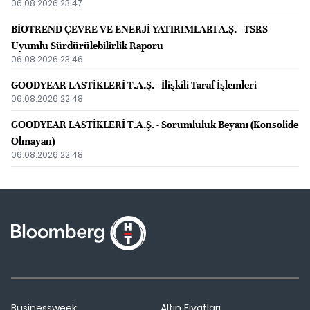
06.08.2026 23:47
Raporu
BİOTREND ÇEVRE VE ENERJİ YATIRIMLARI A.Ş. - TSRS
Uyumlu Sürdürülebilirlik Raporu
06.08.2026 23:46
GOODYEAR LASTİKLERİ T.A.Ş. - İlişkili Taraf İşlemleri
06.08.2026 22:48
GOODYEAR LASTİKLERİ T.A.Ş. - Sorumluluk Beyanı (Konsolide
Olmayan)
06.08.2026 22:48
Businessweek
Altın Fiyatları