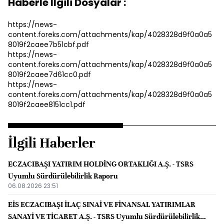
Haberle İlgili Dosyalar :
https://news-
content.foreks.com/attachments/kap/4028328d9f0a0a5
8019f2caee7b51cbf.pdf
https://news-
content.foreks.com/attachments/kap/4028328d9f0a0a5
8019f2caee7d61cc0.pdf
https://news-
content.foreks.com/attachments/kap/4028328d9f0a0a5
8019f2caee8151cc1.pdf
İlgili Haberler
ECZACIBAŞI YATIRIM HOLDİNG ORTAKLIĞI A.Ş. - TSRS
Uyumlu Sürdürülebilirlik Raporu
06.08.2026 23:51
EİS ECZACIBAŞI İLAÇ SINAİ VE FİNANSAL YATIRIMLAR
SANAYİ VE TİCARET A.Ş. - TSRS Uyumlu Sürdürülebilirlik