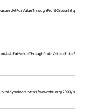
asuredAtFairValueThroughProfitOrLoss|http://www.xbrl.org/2003
edAsAtFairValueThroughProfitOrLoss|http://www.xbrl.org/2003/r
nPolicyholders|http://www.xbrl.org/2003/role/terseLabel