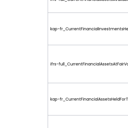
kap-fr_CurrentFinancialInvestmentsHel
ifrs-full_CurrentFinancialAssetsAtFair
kap-fr_CurrentFinancialAssetsHeldForT