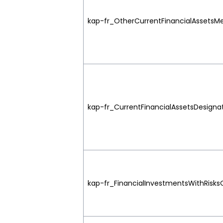
kap-fr_OtherCurrentFinancialAssetsMe
kap-fr_CurrentFinancialAssetsDesignat
kap-fr_FinancialInvestmentsWithRisksO