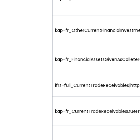
kap-fr_OtherCurrentFinancialInvestmen
kap-fr_FinancialAssetsGivenAsColletera
ifrs-full_CurrentTradeReceivables|http
kap-fr_CurrentTradeReceivablesDueFro