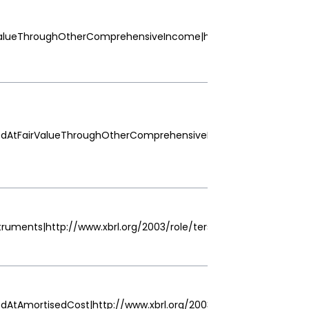
irValueThroughOtherComprehensiveIncome|http://www.xbrl.org/20
edAtFairValueThroughOtherComprehensiveIncome|http://www.xbr
ruments|http://www.xbrl.org/2003/role/terseLabel
dAtAmortisedCost|http://www.xbrl.org/2003/role/terseLabel