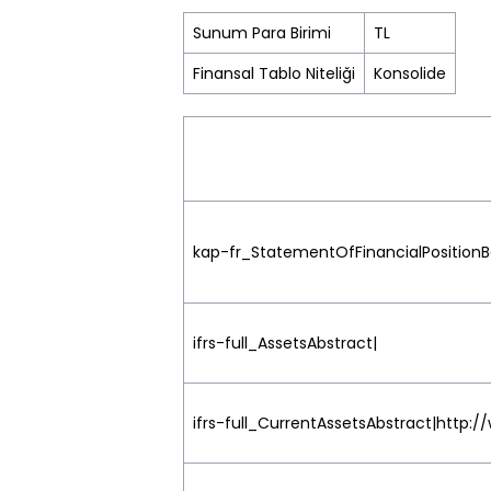
Sunum Para Birimi
TL
Finansal Tablo Niteliği
Konsolide
kap-fr_StatementOfFinancialPosition
ifrs-full_AssetsAbstract|
ifrs-full_CurrentAssetsAbstract|http: