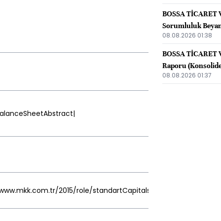
BOSSA TİCARET V
Sorumluluk Beyan
08.08.2026 01:38
BOSSA TİCARET VE
Raporu (Konsolid
08.08.2026 01:37
BalanceSheetAbstract|
//www.mkk.com.tr/2015/role/standartCapitalsLabel