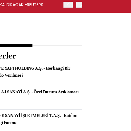
 KALDIRACAK -REUTERS
ABD DIŞİŞLERİ BAKANLIĞI
UYGULANACAK
erler
E YAPI HOLDİNG A.Ş. - Herhangi Bir
lo Verilmesi
 SANAYİ A.Ş. - Özel Durum Açıklaması
 SANAYİ İŞLETMELERİ T.A.Ş. - Katılım
ilgi Formu