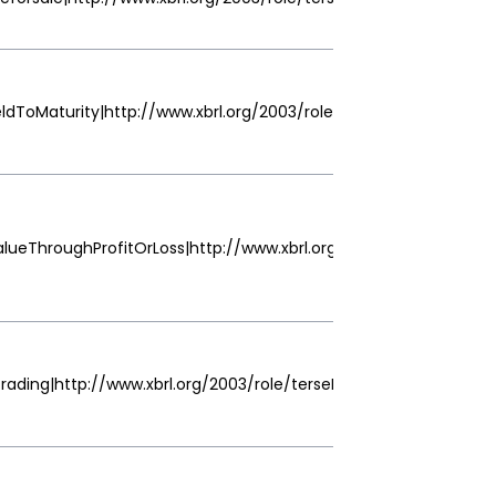
dToMaturity|http://www.xbrl.org/2003/role/terseLabel
ValueThroughProfitOrLoss|http://www.xbrl.org/2003/role/terseLab
rading|http://www.xbrl.org/2003/role/terseLabel