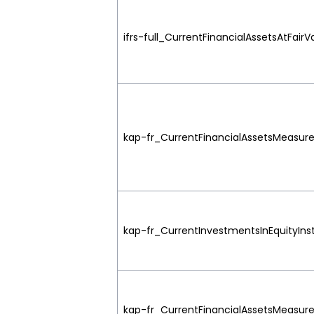
ifrs-full_CurrentFinancialAssetsAtFa
kap-fr_CurrentFinancialAssetsMeasur
kap-fr_CurrentInvestmentsInEquityInst
kap-fr_CurrentFinancialAssetsMeasure