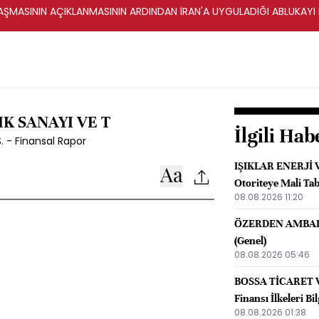
ŞMASININ AÇIKLANMASININ ARDINDAN İRAN'A UYGULADIĞI ABLUKAYI
K SANAYI VE T
İlgili Hab
 - Finansal Rapor
IŞIKLAR ENERJİ V
Otoriteye Mali Tab
08.08.2026 11:20
ÖZERDEN AMBALAJ
(Genel)
08.08.2026 05:46
BOSSA TİCARET VE
Finansı İlkeleri B
08.08.2026 01:38