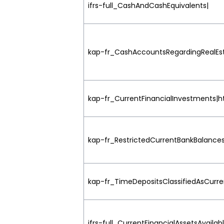
ifrs-full_CashAndCashEquivalents|
kap-fr_CashAccountsRegardingRealEst
kap-fr_CurrentFinancialInvestments|ht
kap-fr_RestrictedCurrentBankBalances|
kap-fr_TimeDepositsClassifiedAsCurren
ifrs-full_CurrentFinancialAssetsAvailab