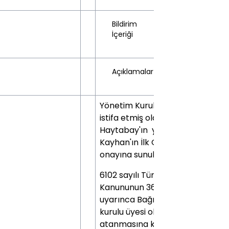
Bildirim
İçeriği
Açıklamalar
Yönetim Kurulu üyeliğinden
istifa etmiş olan Mert Ali
Haytabay'ın yerine Temur
Kayhan'ın İlk Genel Kurul'un
onayına sunulmak üzere
6102 sayılı Türk Ticaret
Kanununun 363.maddesi
uyarınca Bağımsız Yönetim
kurulu üyesi olarak
atanmasına karar verilmiştir.