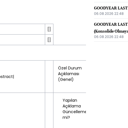
GOODYEAR LASTİKLE
06.08.2026 22:48
GOODYEAR LASTİK
[]
(Konsolide Olmay
06.08.2026 22:48
[]
Türkçe
Özel Durum
Açıklaması
stract|
(Genel)
Yapılan
Açıklama
Hayır
Güncelleme
(No)
mi?