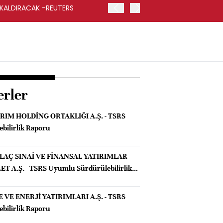
 KALDIRACAK -REUTERS
ABD DIŞİŞLERİ BAKANLIĞI
UYGULANACAK
erler
RIM HOLDİNG ORTAKLIĞI A.Ş. - TSRS
bilirlik Raporu
İLAÇ SINAİ VE FİNANSAL YATIRIMLAR
T A.Ş. - TSRS Uyumlu Sürdürülebilirlik
VE ENERJİ YATIRIMLARI A.Ş. - TSRS
bilirlik Raporu