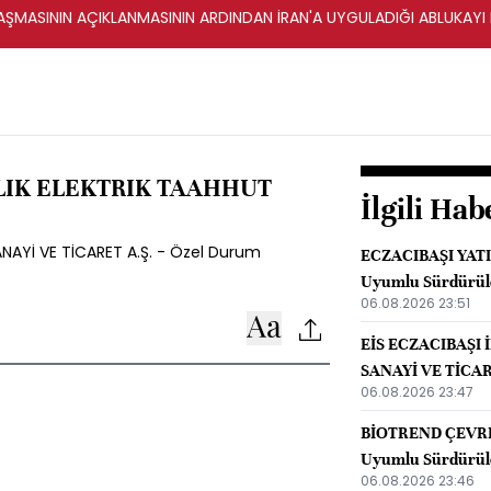
ŞMASININ AÇIKLANMASININ ARDINDAN İRAN'A UYGULADIĞI ABLUKAYI
LIK ELEKTRIK TAAHHUT
İlgili Hab
NAYİ VE TİCARET A.Ş. - Özel Durum
ECZACIBAŞI YATI
Uyumlu Sürdürüle
06.08.2026 23:51
EİS ECZACIBAŞI 
SANAYİ VE TİCARE
06.08.2026 23:47
Raporu
BİOTREND ÇEVRE 
Uyumlu Sürdürüle
06.08.2026 23:46