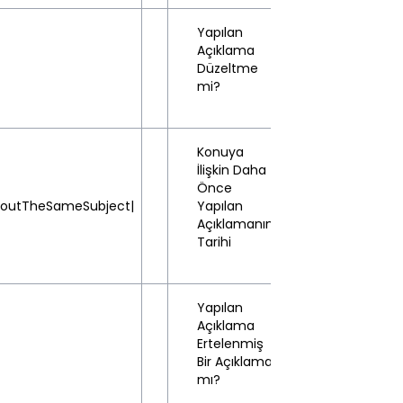
Yapılan
Açıklama
Hayır
Düzeltme
(No)
mi?
Konuya
İlişkin Daha
Önce
boutTheSameSubject|
Yapılan
-
Açıklamanın
Tarihi
Yapılan
Açıklama
Ertelenmiş
Hayır
Bir Açıklama
(No)
mı?