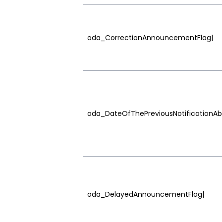
oda_CorrectionAnnouncementFlag|
oda_DateOfThePreviousNotificationA
oda_DelayedAnnouncementFlag|