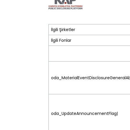
İlgili Şirketler
İlgili Fonlar
oda_MaterialEventDisclosureGeneralAb
oda_UpdateAnnouncementFlag|