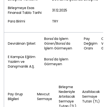
Birleşmeye Esas
31.12.2025
Finansal Tablo Tarihi
Para Birimi
TRY
Borsa'da İşlem
Pay
Ort
Devralınan Şirket
Gören/Borsa'da
Değişim
Ver
İşlem Görmeyen
Oranı
Gr
E Kampüs Eğitim
Borsa'da İşlem
Yazılım ve
Görmeyen
Danışmanlık A.Ş.
Birleşme
Nedeniyle
Azaltılacak
Pay Grup
Mevcut
Ul
Artırılacak
Sermaye
Bilgileri
Sermaye
S
Sermaye
Tutarı (TL)
Tutarı (TL)