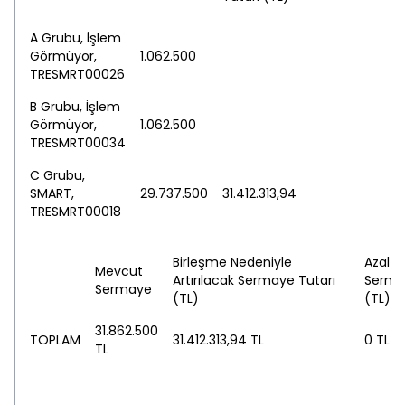
A Grubu, İşlem
Görmüyor,
1.062.500
1.
TRESMRT00026
B Grubu, İşlem
Görmüyor,
1.062.500
1.
TRESMRT00034
C Grubu,
SMART,
29.737.500
31.412.313,94
61
TRESMRT00018
Birleşme Nedeniyle
Azaltı
Mevcut
Artırılacak Sermaye Tutarı
Serma
Sermaye
(TL)
(TL)
31.862.500
TOPLAM
31.412.313,94 TL
0 TL
TL