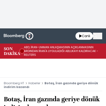
Canlı
ABD, İRAN-UMMAN ANLAŞMASININ AÇIKLANMASININ
AB
SON
ARDINDAN İRAN'A UYGULADIĞI ABLUKAYI KALDIRACAK -
GE
DAKİKA
REUTERS
UY
Bloomberg HT
Haberler
Botaş, İran gazında geriye dönük
indirim kazandı
Botaş, İran gazında geriye dönük