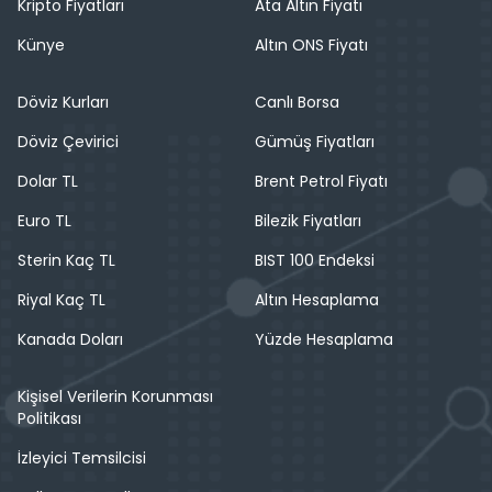
Kripto Fiyatları
Ata Altın Fiyatı
Künye
Altın ONS Fiyatı
Döviz Kurları
Canlı Borsa
Döviz Çevirici
Gümüş Fiyatları
Dolar TL
Brent Petrol Fiyatı
Euro TL
Bilezik Fiyatları
Sterin Kaç TL
BIST 100 Endeksi
Riyal Kaç TL
Altın Hesaplama
Kanada Doları
Yüzde Hesaplama
Kişisel Verilerin Korunması
Politikası
İzleyici Temsilcisi