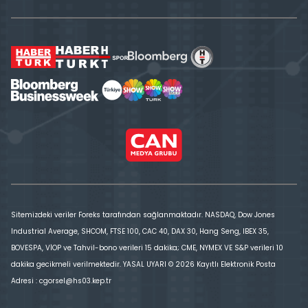
Sitemizdeki veriler Foreks tarafından sağlanmaktadır. NASDAQ, Dow Jones
Industrial Average, SHCOM, FTSE 100, CAC 40, DAX 30, Hang Seng, IBEX 35,
BOVESPA, VİOP ve Tahvil-bono verileri 15 dakika; CME, NYMEX VE S&P verileri 10
dakika gecikmeli verilmektedir. YASAL UYARI © 2026 Kayıtlı Elektronik Posta
Adresi : cgorsel@hs03.kep.tr