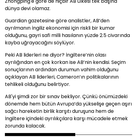
Zhongping'e göre de hiçbir AB ülkesi tek başına
dünya devi olamaz.
Guardian gazetesine göre analistler, AB’den
ayrılmanın İngiliz ekonomisi için riskli bir kumar
olduğunu, gayri safi milli hasılanın yüzde 2.5 civarında
kayba uğrayacağını söylüyor.
Peki AB liderleri ne diyor? İngiltere’nin olası
ayrılığından en çok korkan ise AB’nin kendisi. Seçim
sonuçlarının ardından durumun vahim olduğunu
açıklayan AB liderleri, Cameron’ın politikalarının
tehlikeli olduğunu belirtiyor.
AB'yi şimdi zor bir sınav bekliyor. Çünkü önümüzdeki
dönemde hem bütün Avrupa’da yükselişe geçen aşırı
sağcı hareketin birlik karşıtı duruşuna hem de
İngiltere içindeki ayrılıkçılara karşı mücadele etmek
zorunda kalacak.