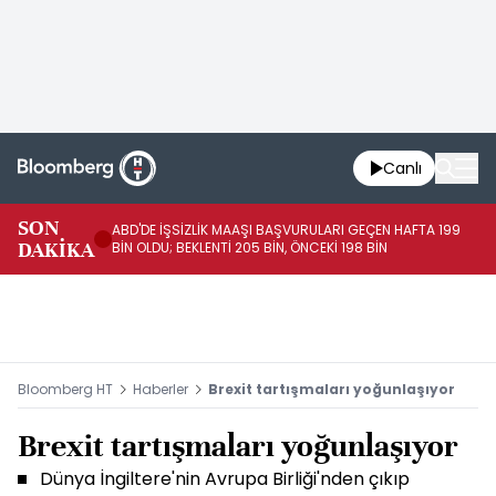
Canlı
SON
ABD'DE İŞSİZLİK MAAŞI BAŞVURULARI GEÇEN HAFTA 199
FE
DAKİKA
BİN OLDU; BEKLENTİ 205 BİN, ÖNCEKİ 198 BİN
İL
Bloomberg HT
Haberler
Brexit tartışmaları yoğunlaşıyor
Brexit tartışmaları yoğunlaşıyor
Dünya İngiltere'nin Avrupa Birliği'nden çıkıp