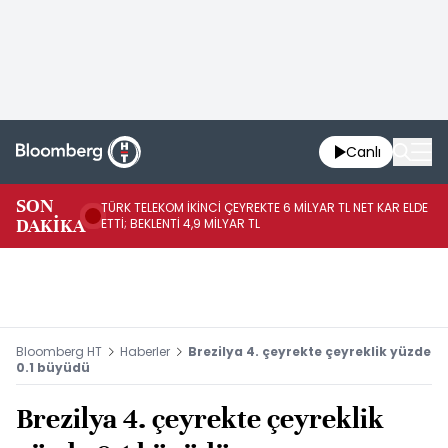
Canlı
SON
TÜRK TELEKOM İKİNCİ ÇEYREKTE 6 MİLYAR TL NET KAR ELDE
AB
DAKİKA
ETTİ; BEKLENTİ 4,9 MİLYAR TL
İR
Bloomberg HT
Haberler
Brezilya 4. çeyrekte çeyreklik yüzde
0.1 büyüdü
Brezilya 4. çeyrekte çeyreklik