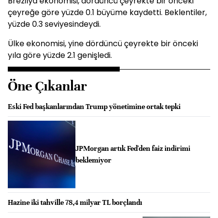
Brezilya ekonomisi, dördüncü çeyrekte bir önceki
çeyreğe göre yüzde 0.1 büyüme kaydetti. Beklentiler,
yüzde 0.3 seviyesindeydi.
Ülke ekonomisi, yine dördüncü çeyrekte bir önceki
yıla göre yüzde 2.1 genişledi.
Öne Çıkanlar
Eski Fed başkanlarından Trump yönetimine ortak tepki
JPMorgan artık Fed'den faiz indirimi
beklemiyor
Hazine iki tahville 78,4 milyar TL borçlandı